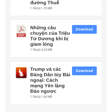
đường Thuế
1 file(s)
1.79 MB
Những câu
Download
chuyện của Triệu
Tử Dương khi bị
giam lỏng
1 file(s)
4.20 MB
Trump và các
Download
Đảng Dân túy Bài
ngoại: Cách
mạng Yên lặng
Đảo ngược
1 file(s)
1.60 MB