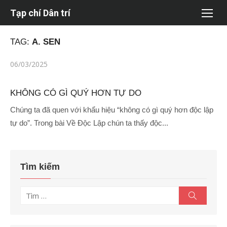
Chuyển
Tạp chí Dân trí
tới
nội
TAG:
A. SEN
dung
Đăng
06/03/2025
vào
KHÔNG CÓ GÌ QUÝ HƠN TỰ DO
Chúng ta đã quen với khẩu hiệu “không có gì quý hơn độc lập
tự do”. Trong bài Về Độc Lập chún ta thấy độc...
Tìm kiếm
Tìm
Tìm
kiếm
kết
quả