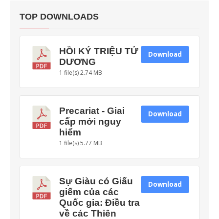
TOP DOWNLOADS
HỒI KÝ TRIỆU TỬ
Download
DƯƠNG
1 file(s)
2.74 MB
Precariat - Giai
Download
cấp mới nguy
hiểm
1 file(s)
5.77 MB
Sự Giàu có Giấu
Download
giếm của các
Quốc gia: Điều tra
về các Thiên