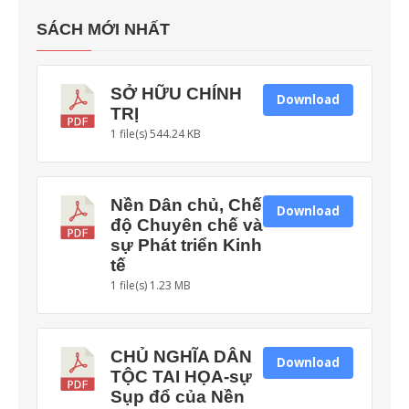
SÁCH MỚI NHẤT
SỞ HỮU CHÍNH
Download
TRỊ
1 file(s)
544.24 KB
Nền Dân chủ, Chế
Download
độ Chuyên chế và
sự Phát triển Kinh
tế
1 file(s)
1.23 MB
CHỦ NGHĨA DÂN
Download
TỘC TAI HỌA-sự
Sụp đổ của Nền