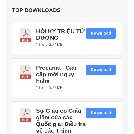
TOP DOWNLOADS
HỒI KÝ TRIỆU TỬ
Download
DƯƠNG
1 file(s)
2.74 MB
Precariat - Giai
Download
cấp mới nguy
hiểm
1 file(s)
5.77 MB
Sự Giàu có Giấu
Download
giếm của các
Quốc gia: Điều tra
về các Thiên