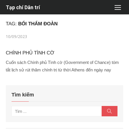
Chuyển
Tạp chí Dân trí
tới
nội
TAG:
BỔI THẨM ĐOÀN
dung
Đăng
10/09/2023
vào
CHÍNH PHỦ TÌNH CỜ
Cuốn sách Chính phủ Tình cờ (Government of Chance) tóm
tắt lịch sử rút thăm chính trị từ thời Athens đến ngày nay
Tìm kiếm
Tìm
Tìm
kiếm
kết
quả