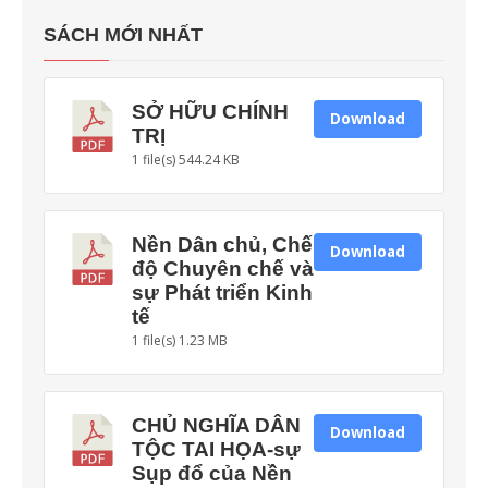
SÁCH MỚI NHẤT
SỞ HỮU CHÍNH
Download
TRỊ
1 file(s)
544.24 KB
Nền Dân chủ, Chế
Download
độ Chuyên chế và
sự Phát triển Kinh
tế
1 file(s)
1.23 MB
CHỦ NGHĨA DÂN
Download
TỘC TAI HỌA-sự
Sụp đổ của Nền