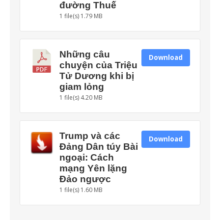
đường Thuế
1 file(s)
1.79 MB
Những câu
Download
chuyện của Triệu
Tử Dương khi bị
giam lỏng
1 file(s)
4.20 MB
Trump và các
Download
Đảng Dân túy Bài
ngoại: Cách
mạng Yên lặng
Đảo ngược
1 file(s)
1.60 MB