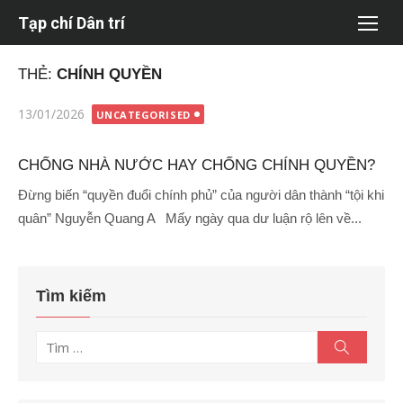
Chuyển
Tạp chí Dân trí
tới
nội
THẺ:
CHÍNH QUYỀN
dung
Đăng
13/01/2026
UNCATEGORISED
vào
CHỐNG NHÀ NƯỚC HAY CHỐNG CHÍNH QUYỀN?
Đừng biến “quyền đuổi chính phủ” của người dân thành “tội khi
quân” Nguyễn Quang A Mấy ngày qua dư luận rộ lên về...
Tìm kiếm
Tìm
Tìm
kiếm
kết
quả