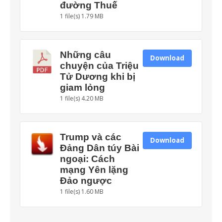
đường Thuế
1 file(s)
1.79 MB
Những câu
Download
chuyện của Triệu
Tử Dương khi bị
giam lỏng
1 file(s)
4.20 MB
Trump và các
Download
Đảng Dân túy Bài
ngoại: Cách
mạng Yên lặng
Đảo ngược
1 file(s)
1.60 MB