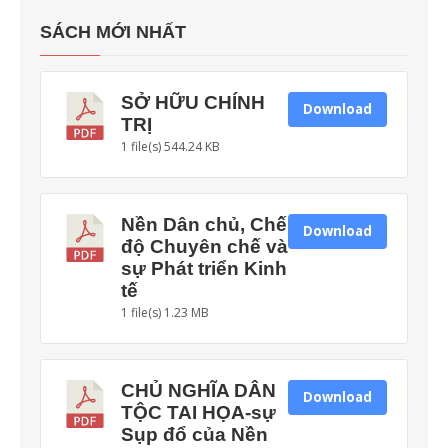
SÁCH MỚI NHẤT
SỞ HỮU CHÍNH
Download
TRỊ
1 file(s)
544.24 KB
Nền Dân chủ, Chế
Download
độ Chuyên chế và
sự Phát triển Kinh
tế
1 file(s)
1.23 MB
CHỦ NGHĨA DÂN
Download
TỘC TAI HỌA-sự
Sụp đổ của Nền