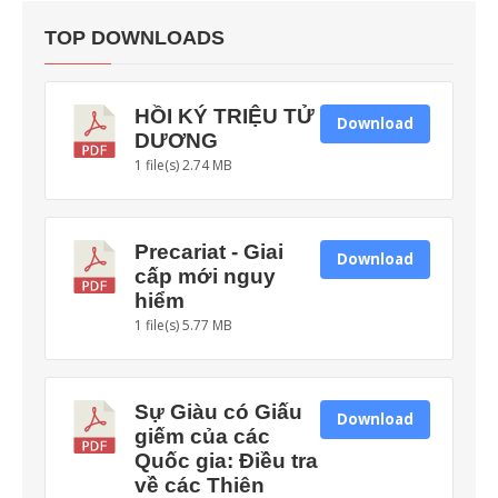
TOP DOWNLOADS
HỒI KÝ TRIỆU TỬ
Download
DƯƠNG
1 file(s)
2.74 MB
Precariat - Giai
Download
cấp mới nguy
hiểm
1 file(s)
5.77 MB
Sự Giàu có Giấu
Download
giếm của các
Quốc gia: Điều tra
về các Thiên