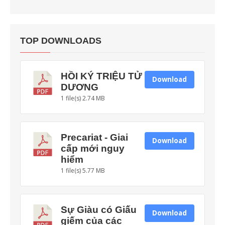
TOP DOWNLOADS
HỒI KÝ TRIỆU TỬ
Download
DƯƠNG
1 file(s)
2.74 MB
Precariat - Giai
Download
cấp mới nguy
hiểm
1 file(s)
5.77 MB
Sự Giàu có Giấu
Download
giếm của các