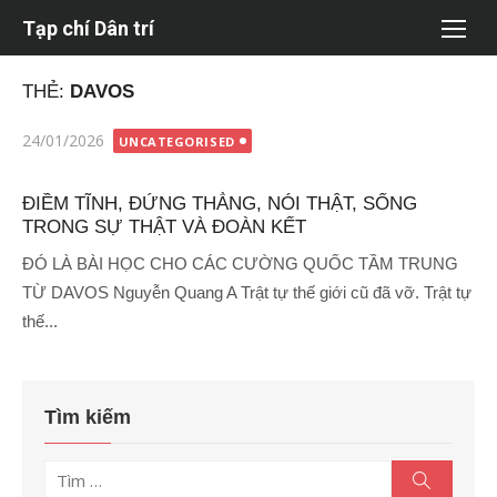
Chuyển
Tạp chí Dân trí
tới
nội
THẺ:
DAVOS
dung
Đăng
24/01/2026
UNCATEGORISED
vào
ĐIỀM TĨNH, ĐỨNG THẲNG, NÓI THẬT, SỐNG
TRONG SỰ THẬT VÀ ĐOÀN KẾT
ĐÓ LÀ BÀI HỌC CHO CÁC CƯỜNG QUỐC TẦM TRUNG
TỪ DAVOS Nguyễn Quang A Trật tự thế giới cũ đã vỡ. Trật tự
thế...
Tìm kiếm
Tìm
Tìm
kiếm