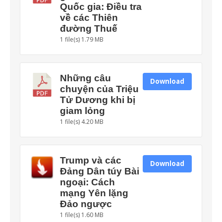
Quốc gia: Điều tra
về các Thiên
đường Thuế
1 file(s)
1.79 MB
Những câu
Download
chuyện của Triệu
Tử Dương khi bị
giam lỏng
1 file(s)
4.20 MB
Trump và các
Download
Đảng Dân túy Bài
ngoại: Cách
mạng Yên lặng
Đảo ngược
1 file(s)
1.60 MB