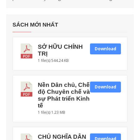
SÁCH MỚI NHẤT
SỞ HỮU CHÍNH
Download
TRỊ
1 file(s)
544.24 KB
Nền Dân chủ, Chế
Download
độ Chuyên chế và
sự Phát triển Kinh
tế
1 file(s)
1.23 MB
CHỦ NGHĨA DÂN
Download