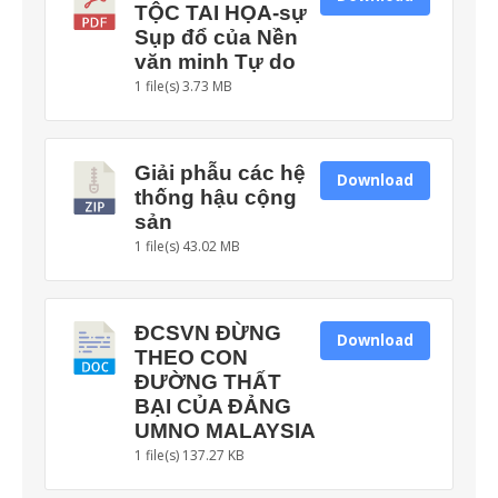
TỘC TAI HỌA-sự
Sụp đổ của Nền
văn minh Tự do
1 file(s)
3.73 MB
Giải phẫu các hệ
Download
thống hậu cộng
sản
1 file(s)
43.02 MB
ĐCSVN ĐỪNG
Download
THEO CON
ĐƯỜNG THẤT
BẠI CỦA ĐẢNG
UMNO MALAYSIA
1 file(s)
137.27 KB