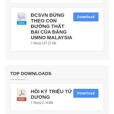
ĐCSVN ĐỪNG
Download
THEO CON
ĐƯỜNG THẤT
BẠI CỦA ĐẢNG
UMNO MALAYSIA
1 file(s)
137.27 KB
TOP DOWNLOADS
HỒI KÝ TRIỆU TỬ
Download
DƯƠNG
1 file(s)
2.74 MB