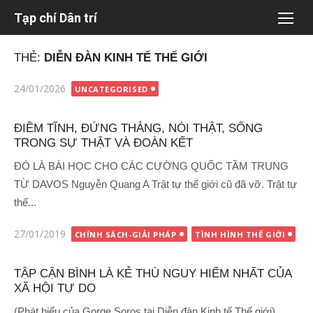
Chuyển
Tạp chí Dân trí
tới
nội
THẺ:
DIỄN ĐÀN KINH TẾ THẾ GIỚI
dung
Đăng
24/01/2026
UNCATEGORISED
vào
ĐIỀM TĨNH, ĐỨNG THẲNG, NÓI THẬT, SỐNG
TRONG SỰ THẬT VÀ ĐOÀN KẾT
ĐÓ LÀ BÀI HỌC CHO CÁC CƯỜNG QUỐC TẦM TRUNG
TỪ DAVOS Nguyễn Quang A Trật tự thế giới cũ đã vỡ. Trật tự
thế...
Đăng
27/01/2019
CHÍNH SÁCH-GIẢI PHÁP
TÌNH HÌNH THẾ GIỚI
vào
TẬP CẬN BÌNH LÀ KẺ THÙ NGUY HIỂM NHẤT CỦA
XÃ HỘI TỰ DO
(Phát biểu của Gorge Soros tại Diễn đàn Kinh tế Thế giới)