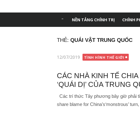
Chuyển
Tạp chí Dân trí
tới
nội
NỀN TẢNG CHÍNH TRỊ
CHÍNH P
dung
THẺ:
QUÁI VẬT TRUNG QUỐC
Đăng
12/07/2019
TÌNH HÌNH THẾ GIỚI
vào
CÁC NHÀ KINH TẾ CHI
‘QUÁI DỊ’ CỦA TRUNG 
Các trí thức Tây phương bây giờ phải 
share blame for China’s‘monstrous’ turn, 