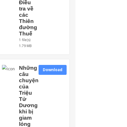
Điều
tra về
các
Thiên
đường
Thuế
1 file(s)
1.79 MB
Những
Download
câu
chuyện
của
Triệu
Tử
Dương
khi bị
giam
lỏng