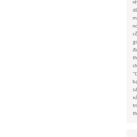
n
dâ
mừ
no
c
go
đ
t
ch
"
bạ
s
x
tr
th