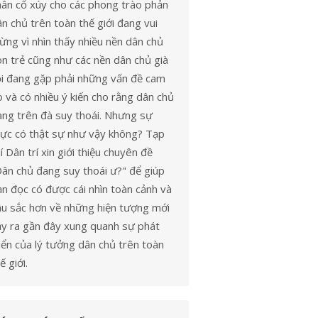
hân cổ xúy cho các phong trào phản
n chủ trên toàn thế giới đang vui
ng vì nhìn thấy nhiều nền dân chủ
n trẻ cũng như các nền dân chủ già
ỗi đang gặp phải những vấn đề cam
 và có nhiều ý kiến cho rằng dân chủ
ang trên đà suy thoái. Nhưng sự
hực có thật sự như vậy không? Tạp
í Dân trí xin giới thiệu chuyên đề
Dân chủ đang suy thoái ư?" để giúp
n đọc có được cái nhìn toàn cảnh và
âu sắc hơn về những hiện tượng mới
ảy ra gần đây xung quanh sự phát
iển của lý tưởng dân chủ trên toàn
ế giới.