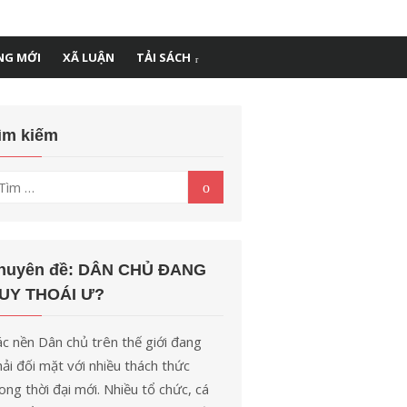
NG MỚI
XÃ LUẬN
TẢI SÁCH
ìm kiếm
ìm
Tìm
kiếm
t
uả
o:
huyên đề: DÂN CHỦ ĐANG
UY THOÁI Ư?
c nền Dân chủ trên thế giới đang
ải đối mặt với nhiều thách thức
ong thời đại mới. Nhiều tổ chức, cá