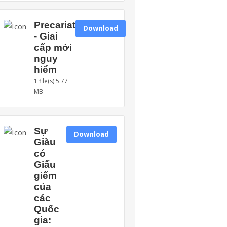
Precariat
Download
- Giai
cấp mới
nguy
hiểm
1 file(s)
5.77
MB
Sự
Download
Giàu
có
Giấu
giếm
của
các
Quốc
gia: