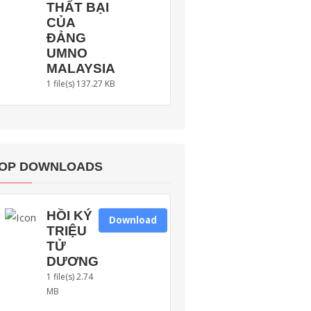
THẤT BẠI
CỦA
ĐẢNG
UMNO
MALAYSIA
1 file(s)
137.27 KB
OP DOWNLOADS
HỒI KÝ
Download
TRIỆU
TỬ
DƯƠNG
1 file(s)
2.74
MB