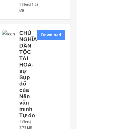
1 file(s)
1.23
MB
CHỦ
Download
NGHĨA
DÂN
TỘC
TAI
HỌA-
sự
Sụp
đổ
của
Nền
văn
minh
Tự do
1 file(s)
3.73 MB