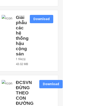
Giải
Download
phẫu
các
hệ
thống
hậu
cộng
sản
1 file(s)
43.02 MB
ĐCSVN
Download
ĐỪNG
THEO
CON
ĐƯỜNG