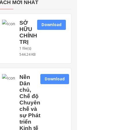
ÁCH MỚI NHẤT
SỞ
Download
HỮU
CHÍNH
TRỊ
1 file(s)
544.24 KB
Nền
Download
Dân
chủ,
Chế độ
Chuyên
chế và
sự Phát
triển
Kinh tế