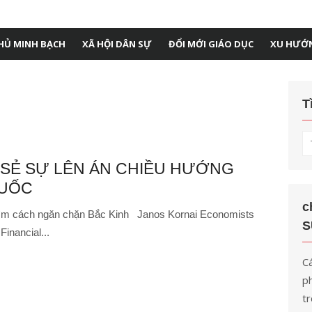
HỦ MINH BẠCH
XÃ HỘI DÂN SỰ
ĐỔI MỚI GIÁO DỤC
XU HƯỚ
T
T
kế
A SẺ SỰ LÊN ÁN CHIỀU HƯỚNG
q
QUỐC
ch
c
tìm cách ngăn chặn Bắc Kinh Janos Kornai Economists
S
Financial...
Cá
ph
tr