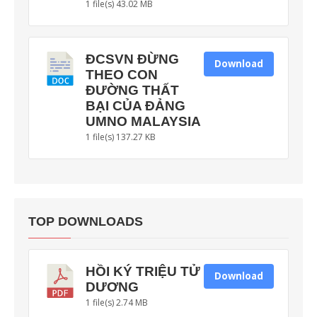
1 file(s)
43.02 MB
ĐCSVN ĐỪNG
Download
THEO CON
ĐƯỜNG THẤT
BẠI CỦA ĐẢNG
UMNO MALAYSIA
1 file(s)
137.27 KB
TOP DOWNLOADS
HỒI KÝ TRIỆU TỬ
Download
DƯƠNG
1 file(s)
2.74 MB