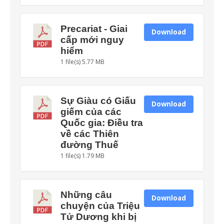
Precariat - Giai
Download
cấp mới nguy
hiểm
1 file(s)
5.77 MB
Sự Giàu có Giấu
Download
giếm của các
Quốc gia: Điều tra
về các Thiên
đường Thuế
1 file(s)
1.79 MB
Những câu
Download
chuyện của Triệu
Tử Dương khi bị