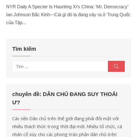
NYR Daily A Specter Is Haunting Xi’s China: ‘Mr. Democracy’
Ian Johnson Bắc Kinh—Cái gì đó lạ đang xảy ra ở Trung Quốc
của Tập...
Tìm kiếm
Tìm
Tìm
kiếm
kết
quả
cho:
chuyên đề: DÂN CHỦ ĐANG SUY THOÁI
Ư?
Các nền Dân chủ trên thế giới đang phải đối mặt với
nhiều thách thức trong thời đại mới. Nhiều tổ chức, cá
nhân cổ xúy cho các phong trào phản dân chủ trên