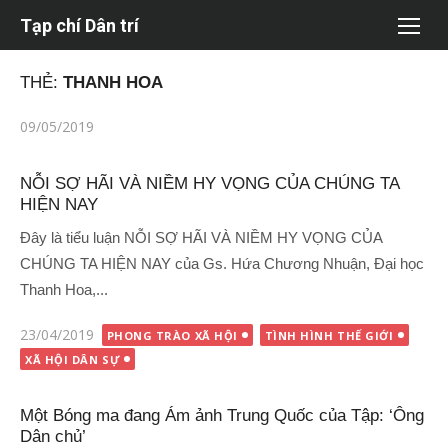
Chuyển
Tạp chí Dân trí
tới
nội
THẺ:
THANH HOA
dung
Đăng
09/05/2019
vào
NỖI SỢ HÃI VÀ NIỀM HY VỌNG CỦA CHÚNG TA
HIỆN NAY
Đây là tiểu luận NỖI SỢ HÃI VÀ NIỀM HY VỌNG CỦA
CHÚNG TA HIỆN NAY của Gs. Hứa Chương Nhuận, Đại học
Thanh Hoa,...
Đăng
23/04/2019
PHONG TRÀO XÃ HỘI
TÌNH HÌNH THẾ GIỚI
vào
XÃ HỘI DÂN SỰ
Một Bóng ma đang Ám ảnh Trung Quốc của Tập: ‘Ông
Dân chủ’