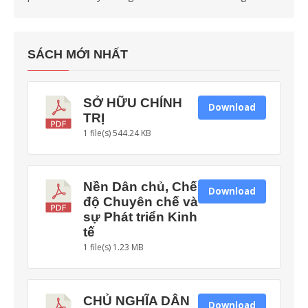
SÁCH MỚI NHẤT
SỞ HỮU CHÍNH
Download
TRỊ
1 file(s)
544.24 KB
Nền Dân chủ, Chế
Download
độ Chuyên chế và
sự Phát triển Kinh
tế
1 file(s)
1.23 MB
CHỦ NGHĨA DÂN
Download