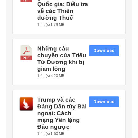
Quốc gia: Điều tra
về các Thiên
đường Thuế
1 file(s)
1.79 MB
Những câu
Download
chuyện của Triệu
Tử Dương khi bị
giam lỏng
1 file(s)
4.20 MB
Trump và các
Download
Đảng Dân túy Bài
ngoại: Cách
mạng Yên lặng
Đảo ngược
1 file(s)
1.60 MB