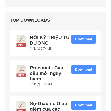
TOP DOWNLOADS
HỒI KÝ TRIỆU TỬ
Download
DƯƠNG
1 file(s)
2.74 MB
Precariat - Giai
Download
cấp mới nguy
hiểm
1 file(s)
5.77 MB
Sự Giàu có Giấu
Download
giếm của các