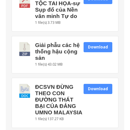
TỘC TAI HỌA-sự
Sụp đổ của Nền
văn minh Tự do
1 file(s)
3.73 MB
Giải phẫu các hệ
Download
thống hậu cộng
sản
1 file(s)
43.02 MB
ĐCSVN ĐỪNG
Download
THEO CON
ĐƯỜNG THẤT
BẠI CỦA ĐẢNG
UMNO MALAYSIA
1 file(s)
137.27 KB