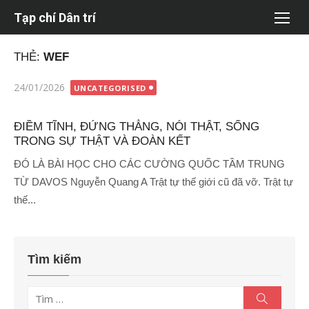
Chuyển
Tạp chí Dân trí
tới
nội
THẺ:
WEF
dung
Đăng
24/01/2026
UNCATEGORISED
vào
ĐIỀM TĨNH, ĐỨNG THẲNG, NÓI THẬT, SỐNG
TRONG SỰ THẬT VÀ ĐOÀN KẾT
ĐÓ LÀ BÀI HỌC CHO CÁC CƯỜNG QUỐC TẦM TRUNG
TỪ DAVOS Nguyễn Quang A Trật tự thế giới cũ đã vỡ. Trật tự
thế...
Tìm kiếm
Tìm
Tìm
kiếm