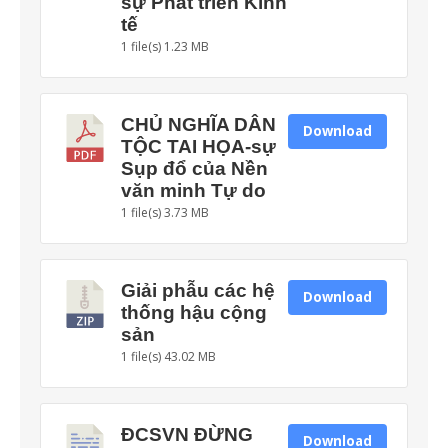
sự Phát triển Kinh
tế
1 file(s)
1.23 MB
CHỦ NGHĨA DÂN
Download
TỘC TAI HỌA-sự
Sụp đổ của Nền
văn minh Tự do
1 file(s)
3.73 MB
Giải phẫu các hệ
Download
thống hậu cộng
sản
1 file(s)
43.02 MB
ĐCSVN ĐỪNG
Download