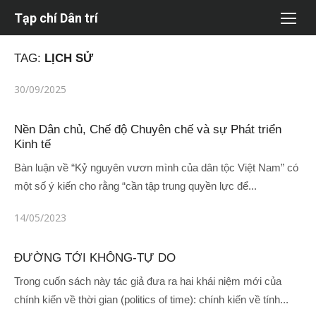
Chuyển
Tạp chí Dân trí
tới
nội
TAG:
LỊCH SỬ
dung
Đăng
30/09/2025
vào
Nền Dân chủ, Chế độ Chuyên chế và sự Phát triển
Kinh tế
Bàn luận về “Kỷ nguyên vươn mình của dân tộc Việt Nam” có
một số ý kiến cho rằng “cần tập trung quyền lực để...
Đăng
14/05/2023
vào
ĐƯỜNG TỚI KHÔNG-TỰ DO
Trong cuốn sách này tác giả đưa ra hai khái niệm mới của
chính kiến về thời gian (politics of time): chính kiến về tính...