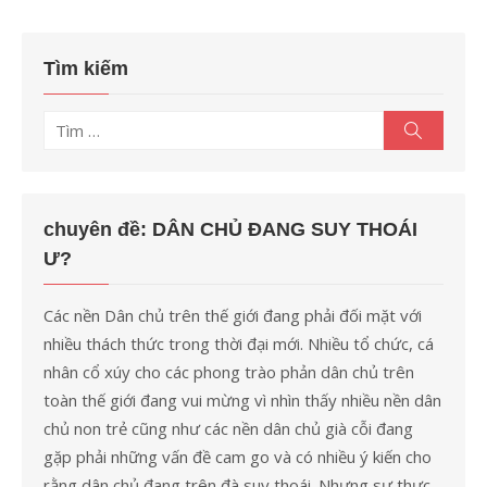
Tìm kiếm
Tìm
Tìm
kiếm
kết
quả
cho:
chuyên đề: DÂN CHỦ ĐANG SUY THOÁI
Ư?
Các nền Dân chủ trên thế giới đang phải đối mặt với
nhiều thách thức trong thời đại mới. Nhiều tổ chức, cá
nhân cổ xúy cho các phong trào phản dân chủ trên
toàn thế giới đang vui mừng vì nhìn thấy nhiều nền dân
chủ non trẻ cũng như các nền dân chủ già cỗi đang
gặp phải những vấn đề cam go và có nhiều ý kiến cho
rằng dân chủ đang trên đà suy thoái. Nhưng sự thực