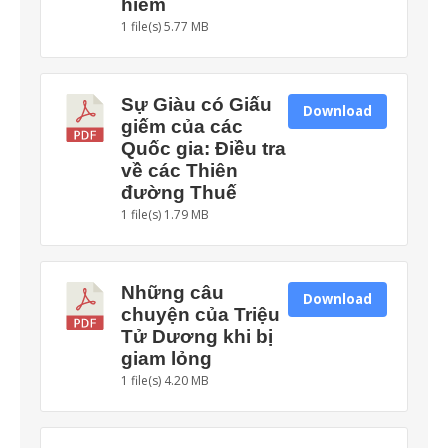
hiểm
1 file(s)
5.77 MB
Sự Giàu có Giấu
Download
giếm của các
Quốc gia: Điều tra
về các Thiên
đường Thuế
1 file(s)
1.79 MB
Những câu
Download
chuyện của Triệu
Tử Dương khi bị
giam lỏng
1 file(s)
4.20 MB