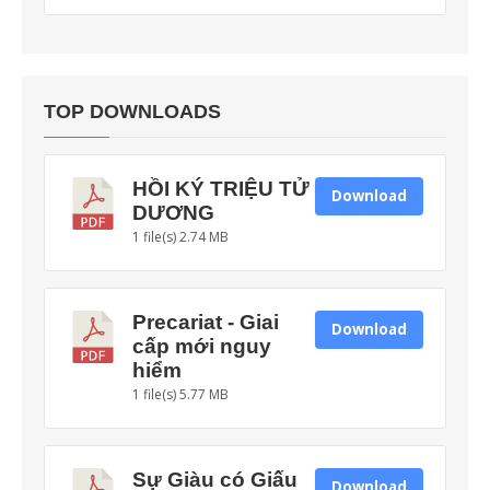
TOP DOWNLOADS
HỒI KÝ TRIỆU TỬ
Download
DƯƠNG
1 file(s)
2.74 MB
Precariat - Giai
Download
cấp mới nguy
hiểm
1 file(s)
5.77 MB
Sự Giàu có Giấu
Download