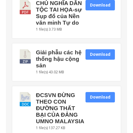
CHỦ NGHĨA DÂN
Download
TỘC TAI HỌA-sự
Sụp đổ của Nền
văn minh Tự do
1 file(s)
3.73 MB
Giải phẫu các hệ
Download
thống hậu cộng
sản
1 file(s)
43.02 MB
ĐCSVN ĐỪNG
Download
THEO CON
ĐƯỜNG THẤT
BẠI CỦA ĐẢNG
UMNO MALAYSIA
1 file(s)
137.27 KB