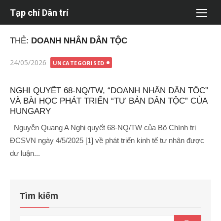
Chuyển
Tạp chí Dân trí
tới
nội
THẺ:
DOANH NHÂN DÂN TỘC
dung
Đăng
24/05/2026
UNCATEGORISED
vào
NGHỊ QUYẾT 68-NQ/TW, “DOANH NHÂN DÂN TỘC”
VÀ BÀI HỌC PHÁT TRIỂN “TƯ BẢN DÂN TỘC” CỦA
HUNGARY
Nguyễn Quang A Nghị quyết 68-NQ/TW của Bộ Chính trị
ĐCSVN ngày 4/5/2025 [1] về phát triển kinh tế tư nhân được
dư luận...
Tìm kiếm