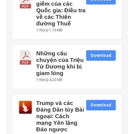
giếm của các
Quốc gia: Điều tra
về các Thiên
đường Thuế
1 file(s)
1.79 MB
Những câu
Download
chuyện của Triệu
Tử Dương khi bị
giam lỏng
1 file(s)
4.20 MB
Trump và các
Download
Đảng Dân túy Bài
ngoại: Cách
mạng Yên lặng
Đảo ngược