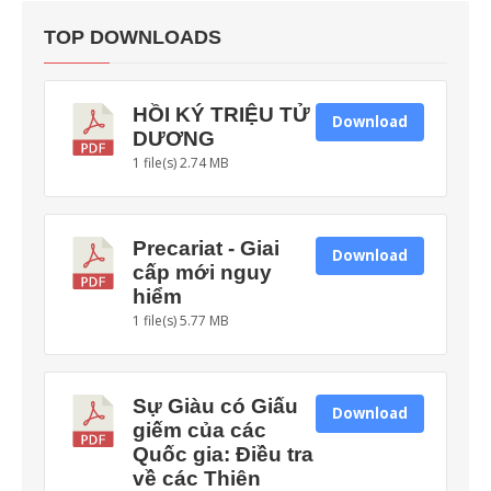
TOP DOWNLOADS
HỒI KÝ TRIỆU TỬ
Download
DƯƠNG
1 file(s)
2.74 MB
Precariat - Giai
Download
cấp mới nguy
hiểm
1 file(s)
5.77 MB
Sự Giàu có Giấu
Download
giếm của các
Quốc gia: Điều tra
về các Thiên