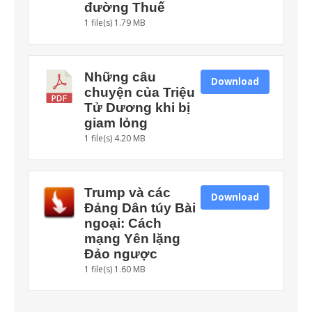
đường Thuế
1 file(s)
1.79 MB
Những câu
Download
chuyện của Triệu
Tử Dương khi bị
giam lỏng
1 file(s)
4.20 MB
Trump và các
Download
Đảng Dân túy Bài
ngoại: Cách
mạng Yên lặng
Đảo ngược
1 file(s)
1.60 MB