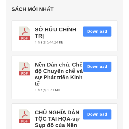
SÁCH MỚI NHẤT
SỞ HỮU CHÍNH
Download
TRỊ
1 file(s)
544.24 KB
Nền Dân chủ, Chế
Download
độ Chuyên chế và
sự Phát triển Kinh
tế
1 file(s)
1.23 MB
CHỦ NGHĨA DÂN
Download
TỘC TAI HỌA-sự
Sụp đổ của Nền