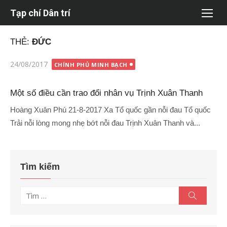
Chuyển
Tạp chí Dân trí
tới
nội
THẺ:
ĐỨC
dung
Đăng
24/08/2017
CHÍNH PHỦ MINH BẠCH
vào
Một số điều cần trao đổi nhân vụ Trịnh Xuân Thanh
Hoàng Xuân Phú 21-8-2017 Xa Tổ quốc gần nỗi đau Tổ quốc
Trải nỗi lòng mong nhẹ bớt nỗi đau Trịnh Xuân Thanh và...
Tìm kiếm
Tìm
Tìm
kiếm
kết
quả