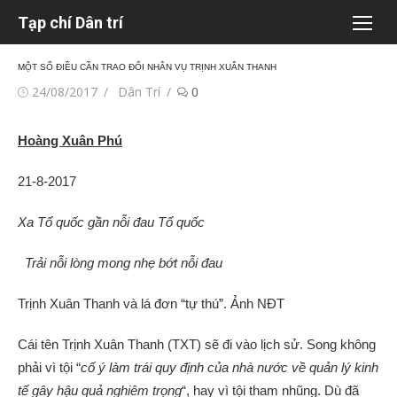
Chuyển
Tạp chí Dân trí
tới
nội
MỘT SỐ ĐIỀU CẦN TRAO ĐỔI NHÂN VỤ TRỊNH XUÂN THANH
dung
Đăng
Tác
24/08/2017
Dân Trí
0
vào
giả
Hoàng Xuân Phú
21-8-2017
Xa Tổ quốc gần nỗi đau Tổ quốc
Trải nỗi lòng mong nhẹ bớt nỗi đau
Trịnh Xuân Thanh và lá đơn “tự thú”. Ảnh NĐT
Cái tên Trịnh Xuân Thanh (TXT) sẽ đi vào lịch sử. Song không
phải vì tội “
cố ý làm trái quy định của nhà nước về quản lý kinh
tế gây hậu quả nghiêm trọng
“, hay vì tội tham nhũng. Dù đã