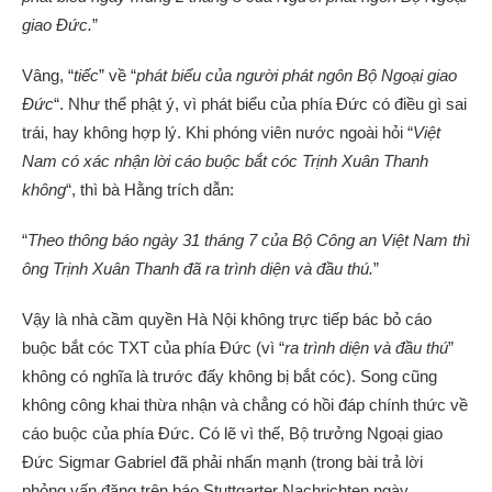
giao Đức.
”
Vâng, “
tiếc
” về “
phát biểu của người phát ngôn Bộ Ngoại giao
Đức
“. Như thể phật ý, vì phát biểu của phía Đức có điều gì sai
trái, hay không hợp lý. Khi phóng viên nước ngoài hỏi “
Việt
Nam có xác nhận lời cáo buộc bắt cóc Trịnh Xuân Thanh
không
“, thì bà Hằng trích dẫn:
“
Theo thông báo ngày 31 tháng 7 của Bộ Công an Việt Nam thì
ông Trịnh Xuân Thanh đã ra trình diện và đầu thú.
”
Vậy là nhà cầm quyền Hà Nội không trực tiếp bác bỏ cáo
buộc bắt cóc TXT của phía Đức (vì “
ra trình diện và đầu thú
”
không có nghĩa là trước đấy không bị bắt cóc). Song cũng
không công khai thừa nhận và chẳng có hồi đáp chính thức về
cáo buộc của phía Đức. Có lẽ vì thế, Bộ trưởng Ngoại giao
Đức Sigmar Gabriel đã phải nhấn mạnh (trong bài trả lời
phỏng vấn đăng trên báo Stuttgarter Nachrichten ngày