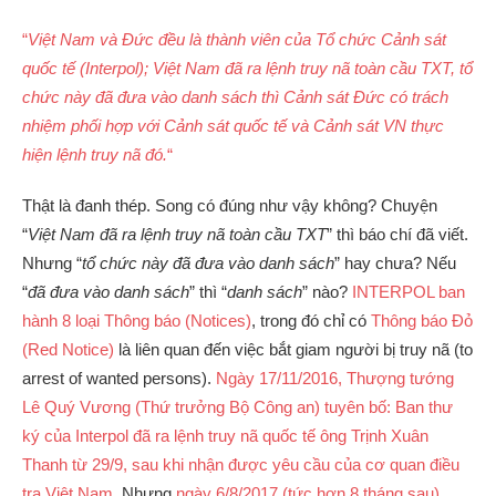
“
Việt Nam và Đức đều là thành viên của Tổ chức Cảnh sát
quốc tế (Interpol); Việt Nam đã ra lệnh truy nã toàn cầu TXT, tổ
chức này đã đưa vào danh sách thì Cảnh sát Đức có trách
nhiệm phối hợp với Cảnh sát quốc tế và Cảnh sát VN thực
hiện lệnh truy nã đó.
“
Thật là đanh thép. Song có đúng như vậy không? Chuyện
“
Việt Nam đã ra lệnh truy nã toàn cầu TXT
” thì báo chí đã viết.
Nhưng “
tổ chức này đã đưa vào danh sách
” hay chưa? Nếu
“
đã đưa vào danh sách
” thì “
danh sách
” nào?
INTERPOL ban
hành 8 loại Thông báo (Notices)
, trong đó chỉ có
Thông báo Đỏ
(Red Notice)
là liên quan đến việc bắt giam người bị truy nã (to
arrest of wanted persons).
Ngày 17/11/2016, Thượng tướng
Lê Quý Vương (Thứ trưởng Bộ Công an) tuyên bố: Ban thư
ký của Interpol đã ra lệnh truy nã quốc tế ông Trịnh Xuân
Thanh từ 29/9, sau khi nhận được yêu cầu của cơ quan điều
tra Việt Nam.
Nhưng
ngày 6/8/2017 (tức hơn 8 tháng sau),