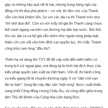
gây ra những hậu quả rất tệ hại, nhưng trong hàng ngũ các
đồng chí thi đua phá phách – vơ vét, thì tầm vóc của Thanh
vẫn còn khá khiêm tốn. So với các đại ca thì Thanh mới như
“
trẻ nhỏ đua đòi
“. Còn so với mấy bố già thì Thanh càng chưa
thể sánh ngang vai trên con đường hại dân hại nước. Bởi thế,
khi các đại ca và bố già vẫn nhởn nhơ ngoài vòng pháp luật,
thậm chí còn vắt vẻo trên đỉnh cao quyền lực, thì chắc Thanh
cũng khó cam lòng “
đầu thú
“.
Thiên hạ sẽ dùng tên TXT để đề cập một diễn biến hiếm có
trong lịch sử ngoại giao, mà đọng lại là hình hài đích thực của
kiểu pháp quyền sản xuất tại Việt Nam. Vốn dĩ, thi hành công
vụ kiểu giang hồ là chuyện thường ngày ở xứ “
dân chủ vạn
lần tư bản
“. Song lần này đặc sản “
luật rừng
” được xuất khẩu
sang khối Cộng đồng chung Châu Âu, và công diễn giữa trung
tâm Thủ đô Berlin của Cộng hòa Liên bang Đức.