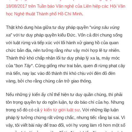
18/08/2017 trên Tuần báo Văn nghệ của Liên hiệp các Hội Văn
học Nghệ thuật Thành phố Hồ Chí Minh
.
Thật khó dung hòa giữa tư duy pháp quyền “
vùng sâu vùng
xa
” với tư duy pháp quyền kiểu Đức. Vốn cả đời chung sống
với luật rừng và tiếp xúc với lối hành xử giang hồ của quan
chức bản địa, nên tưởng rằng như vậy mới hợp lẽ tự nhiên.
Thành thử khó chấp nhận lối tư duy pháp lý xa lạ, máy móc
của “
bọn Tây
“. Cũng giống như trai bản, quen đi rừng phạt cây
mà tiến, nay lạc vào đô thành thì khó chịu với đèn đỏ đèn
vàng, bởi cho rằng chúng cản trở giao thông.
Nếu những ý kiến ấy chỉ thể hiện tư duy quần chúng, thì phải
tôn trọng quyền tự do ngôn luận, tự do báo chí của họ. Nhưng
trong số đó có cả
ý kiến từ giới luật sư
. Với những lập luận
pháp lý tưởng chừng rất vững chắc, nhưng tiếc rằng lại sai. Vì
vậy, tôi viết bài này để trao đổi, với hy vọng làm rõ hơn một số