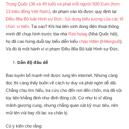
Trung Quốc (36 và 49 tuổi) và phạt mỗi người 500 Euro (hơn
13 triệu đồng Việt Nam)
, do phạm vào tội được quy định tại
Điều 86a Bộ luật Hình sự Đức: Sử dụng biểu tượng của các tổ
chức vi hiến
. Tại sao? Khi hai tiên sinh dùng điện thoại thông
minh để chụp hình trước tòa nhà
Reichstag
(Nhà Quốc hội),
họ đã cao hứng duỗi tay biểu diễn kiểu
chào Hitler
(
Hitlergruß
).
Và đó là một hành vi vi phạm Điều 86a Bộ luật Hình sự Đức.
Dẫn độ đâu dễ
Bao tuyên bố mạnh mẽ được tung lên internet. Nhưng càng
đọc thì càng thấy buồn về cách tư duy và phát ngôn dễ dãi.
Chẳng chịu tìm hiểu, tra cứu cho đến nơi đến chốn, mà đã vội
tùy tiện khẳng định như đinh đóng cột. Cứ như kị sĩ dũng
mãnh giương cung, nhưng chẳng quan sát kỹ mục tiêu, nên
mũi tên vút bay rồi lạc xa chân lý.
Có ý kiến cho rằng: