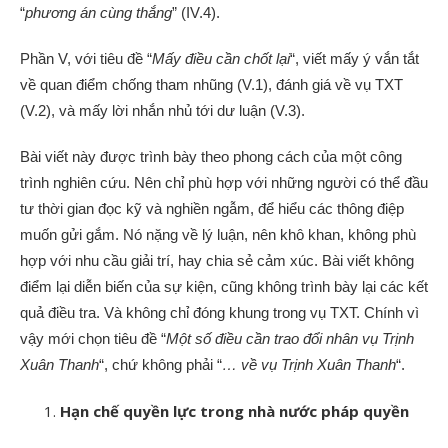
“
phương án cùng thắng
” (IV.4).
Phần V, với tiêu đề “
Mấy điều cần chốt lại
“, viết mấy ý vắn tắt
về quan điểm chống tham nhũng (V.1), đánh giá về vụ TXT
(V.2), và mấy lời nhắn nhủ tới dư luận (V.3).
Bài viết này được trình bày theo phong cách của một công
trình nghiên cứu. Nên chỉ phù hợp với những người có thể đầu
tư thời gian đọc kỹ và nghiền ngẫm, để hiểu các thông điệp
muốn gửi gắm. Nó nặng về lý luận, nên khô khan, không phù
hợp với nhu cầu giải trí, hay chia sẻ cảm xúc. Bài viết không
điểm lại diễn biến của sự kiện, cũng không trình bày lại các kết
quả điều tra. Và không chỉ đóng khung trong vụ TXT. Chính vì
vậy mới chọn tiêu đề “
Một số điều cần trao đổi nhân vụ Trịnh
Xuân Thanh
“, chứ không phải “
… về vụ Trịnh Xuân Thanh
“.
Hạn chế quyền lực trong nhà nước pháp quyền