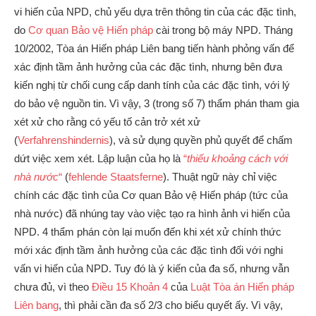
vi hiến của NPD, chủ yếu dựa trên thông tin của các đặc tình,
do
Cơ quan Bảo vệ Hiến pháp
cài trong bộ máy NPD. Tháng
10/2002, Tòa án Hiến pháp Liên bang tiến hành phỏng vấn để
xác định tầm ảnh hưởng của các đặc tình, nhưng bên đưa
kiến nghị từ chối cung cấp danh tính của các đặc tình, với lý
do bảo vệ nguồn tin. Vì vậy, 3 (trong số 7) thẩm phán tham gia
xét xử cho rằng có yếu tố cản trở xét xử
(
Verfahrenshindernis
), và sử dụng quyền phủ quyết để chấm
dứt việc xem xét. Lập luận của họ là
“
thiếu khoảng cách với
nhà nước
“
(
fehlende Staatsferne
). Thuật ngữ này chỉ việc
chính các đặc tình của Cơ quan Bảo vệ Hiến pháp (tức của
nhà nước) đã nhúng tay vào việc tạo ra hình ảnh vi hiến của
NPD. 4 thẩm phán còn lại muốn đến khi xét xử chính thức
mới xác định tầm ảnh hưởng của các đặc tình đối với nghi
vấn vi hiến của NPD. Tuy đó là ý kiến của đa số, nhưng vẫn
chưa đủ, vì theo
Điều 15 Khoản 4
của
Luật Tòa án Hiến pháp
Liên bang
, thì phải cần đa số 2/3 cho biểu quyết ấy. Vì vậy,