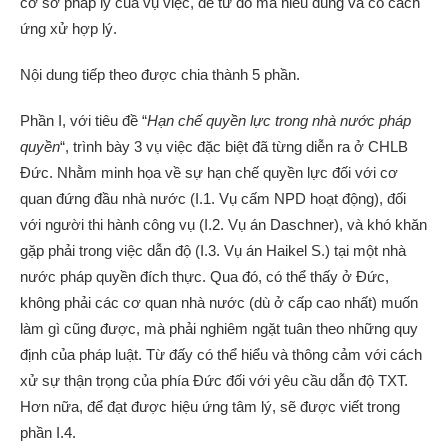
cơ sở pháp lý của vụ việc, để từ đó mà hiểu đúng và có cách
ứng xử hợp lý.
Nội dung tiếp theo được chia thành 5 phần.
Phần I, với tiêu đề “
Hạn chế quyền lực trong nhà nước pháp
quyền
“, trình bày 3 vụ việc đặc biệt đã từng diễn ra ở CHLB
Đức. Nhằm minh họa về sự hạn chế quyền lực đối với cơ
quan đứng đầu nhà nước (I.1. Vụ cấm NPD hoạt động), đối
với người thi hành công vụ (I.2. Vụ án Daschner), và khó khăn
gặp phải trong việc dẫn độ (I.3. Vụ án Haikel S.) tại một nhà
nước pháp quyền đích thực. Qua đó, có thể thấy ở Đức,
không phải các cơ quan nhà nước (dù ở cấp cao nhất) muốn
làm gì cũng được, mà phải nghiêm ngặt tuân theo những quy
định của pháp luật. Từ đấy có thể hiểu và thông cảm với cách
xử sự thận trọng của phía Đức đối với yêu cầu dẫn độ TXT.
Hơn nữa, để đạt được hiệu ứng tâm lý, sẽ được viết trong
phần I.4.