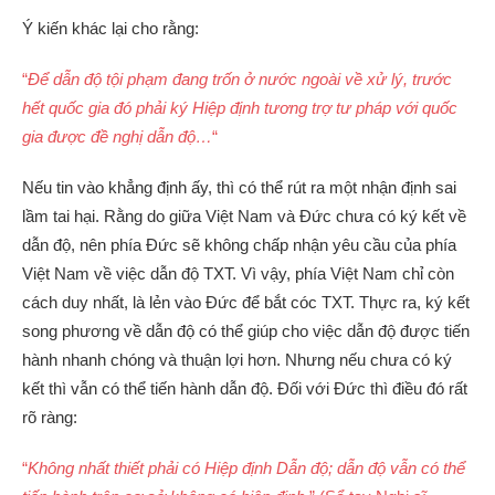
Ý kiến khác lại cho rằng:
“
Để dẫn độ tội phạm đang trốn ở nước ngoài về xử lý, trước
hết quốc gia đó phải ký Hiệp định tương trợ tư pháp với quốc
gia được đề nghị dẫn độ…
“
Nếu tin vào khẳng định ấy, thì có thể rút ra một nhận định sai
lầm tai hại. Rằng do giữa Việt Nam và Đức chưa có ký kết về
dẫn độ, nên phía Đức sẽ không chấp nhận yêu cầu của phía
Việt Nam về việc dẫn độ TXT. Vì vậy, phía Việt Nam chỉ còn
cách duy nhất, là lẻn vào Đức để bắt cóc TXT. Thực ra, ký kết
song phương về dẫn độ có thể giúp cho việc dẫn độ được tiến
hành nhanh chóng và thuận lợi hơn. Nhưng nếu chưa có ký
kết thì vẫn có thể tiến hành dẫn độ. Đối với Đức thì điều đó rất
rõ ràng:
“
Không nhất thiết phải có Hiệp định Dẫn độ; dẫn độ vẫn có thể