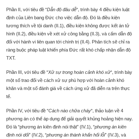
Phần II, với tiêu đề “
Dẫn độ đâu dễ
“, trình bày 4 điều kiện luật
định của Liên bang Đức cho việc dẫn độ. Đó là điều kiện
tương thích về tội danh (II.1), điều kiện không được kết án tử
hình (II.2), điều kiện về xét xử công bằng (II.3), và cấm dẫn độ
đối với hành vi liên quan tới chính trị (II.4). Phân tích sẽ chỉ ra
ràng buộc pháp luật khiến phía Đức rất khó chấp nhận dẫn độ
TXT.
Phần III, với tiêu đề “
Xử sự trong hoàn cảnh khó xử
“, trình bày
một số trao đổi về cách xử sự phù hợp với hoàn cảnh khó
khăn và một số đánh giá về cách ứng xử đã diễn ra trên thực
tế.
Phần IV, với tiêu đề “
Cách nào chữa cháy
“, thảo luận về 4
phương án có thể áp dụng để giải quyết khủng hoảng hiện nay.
Đó là “phương án kiên định nói thật” (IV.1), “
phương án kiên
định nói dối
” (IV.2), “
phương án thành khẩn hối lỗi
” (IV.3), và