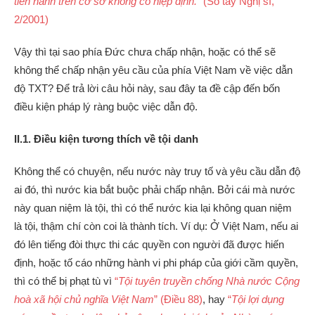
tiến hành trên cơ sở không có hiệp định.
” (Sổ tay Nghị sĩ,
2/2001)
Vậy thì tại sao phía Đức chưa chấp nhận, hoặc có thể sẽ
không thể chấp nhận yêu cầu của phía Việt Nam về việc dẫn
độ TXT? Để trả lời câu hỏi này, sau đây ta đề cập đến bốn
điều kiện pháp lý ràng buộc việc dẫn độ.
II.1. Điều kiện tương thích về tội danh
Không thể có chuyện, nếu nước này truy tố và yêu cầu dẫn độ
ai đó, thì nước kia bắt buộc phải chấp nhận. Bởi cái mà nước
này quan niệm là tội, thì có thể nước kia lại không quan niệm
là tội, thậm chí còn coi là thành tích. Ví dụ: Ở Việt Nam, nếu ai
đó lên tiếng đòi thực thi các quyền con người đã được hiến
định, hoặc tố cáo những hành vi phi pháp của giới cầm quyền,
thì có thể bị phạt tù vì
“
Tội tuyên truyền chống Nhà nước Cộng
hoà xã hội chủ nghĩa Việt Nam
” (Điều 88)
, hay
“
Tội lợi dụng