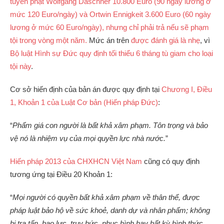
tuyên phạt Wolfgang Daschner 10.800 Euro (90 ngày lương ở
mức 120 Euro/ngày) và Ortwin Ennigkeit 3.600 Euro (60 ngày
lương ở mức 60 Euro/ngày), nhưng chỉ phải trả nếu sẽ phạm
tội trong vòng một năm.
Mức án trên
được đánh giá là nhẹ
, vì
Bộ luật Hình sự Đức quy định tối thiểu 6 tháng tù giam cho loại
tội này
.
Cơ sở hiến định của bản án được quy định tại
Chương I, Điều
1, Khoản 1 của Luật Cơ bản (Hiến pháp Đức)
:
“
Phẩm giá con người là bất khả xâm phạm. Tôn trọng và bảo
vệ nó là nhiệm vụ của mọi quyền lực nhà nước.
”
Hiến pháp 2013 của CHXHCN Việt Nam
cũng có quy định
tương ứng tại Điều 20 Khoản 1:
“
Mọi người có quyền bất khả xâm phạm về thân thể, được
pháp luật bảo hộ về sức khoẻ, danh dự và nhân phẩm; không
bị tra tấn, bạo lực, truy bức, nhục hình hay bất kỳ hình thức