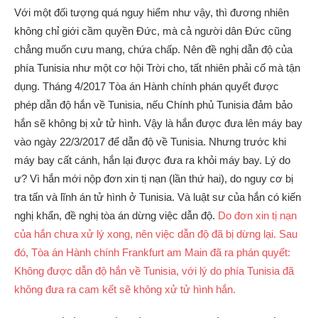
Với một đối tượng quá nguy hiểm như vậy, thì đương nhiên
không chỉ giới cầm quyền Đức, mà cả người dân Đức cũng
chẳng muốn cưu mang, chứa chấp. Nên đề nghị dẫn độ của
phía Tunisia như một cơ hội Trời cho, tất nhiên phải cố mà tận
dụng. Tháng 4/2017 Tòa án Hành chính phán quyết được
phép dẫn độ hắn về Tunisia, nếu Chính phủ Tunisia đảm bảo
hắn sẽ không bị xử tử hình. Vậy là hắn được đưa lên máy bay
vào ngày 22/3/2017 để dẫn độ về Tunisia. Nhưng trước khi
máy bay cất cánh, hắn lại được đưa ra khỏi máy bay. Lý do
ư? Vì hắn mới nộp đơn xin tị nạn (lần thứ hai), do nguy cơ bị
tra tấn và lĩnh án tử hình ở Tunisia. Và luật sư của hắn có kiến
nghị khẩn, đề nghị tòa án dừng việc dẫn độ.
Do đơn xin tị nạn
của hắn chưa xử lý xong, nên việc dẫn độ đã bị dừng lại. Sau
đó, Tòa án Hành chính Frankfurt am Main đã ra phán quyết:
Không được dẫn độ hắn về Tunisia, với lý do phía Tunisia đã
không đưa ra cam kết sẽ không xử tử hình hắn.