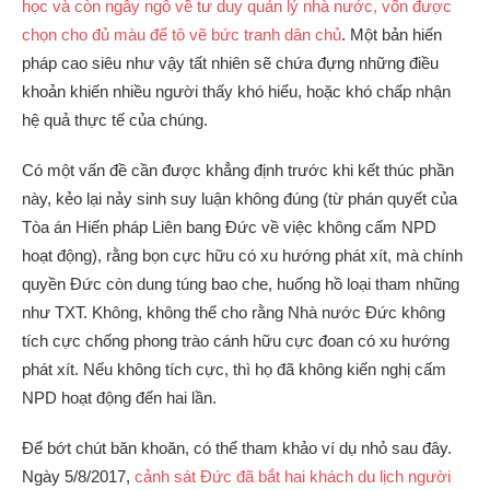
học và còn ngây ngô về tư duy quản lý nhà nước, vốn được
chọn cho đủ màu để tô vẽ bức tranh dân chủ
. Một bản hiến
pháp cao siêu như vậy tất nhiên sẽ chứa đựng những điều
khoản khiến nhiều người thấy khó hiểu, hoặc khó chấp nhận
hệ quả thực tế của chúng.
Có một vấn đề cần được khẳng định trước khi kết thúc phần
này, kẻo lại nảy sinh suy luận không đúng (từ phán quyết của
Tòa án Hiến pháp Liên bang Đức về việc không cấm NPD
hoạt động), rằng bọn cực hữu có xu hướng phát xít, mà chính
quyền Đức còn dung túng bao che, huống hồ loại tham nhũng
như TXT. Không, không thể cho rằng Nhà nước Đức không
tích cực chống phong trào cánh hữu cực đoan có xu hướng
phát xít. Nếu không tích cực, thì họ đã không kiến nghị cấm
NPD hoạt động đến hai lần.
Để bớt chút băn khoăn, có thể tham khảo ví dụ nhỏ sau đây.
Ngày 5/8/2017,
cảnh sát Đức đã bắt hai khách du lịch người