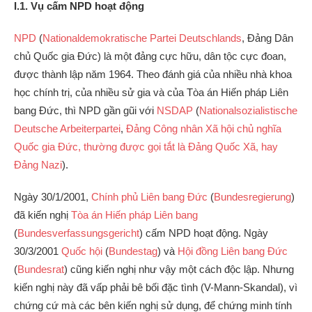
I.1. Vụ cấm NPD hoạt động
NPD
(
Nationaldemokratische Partei Deutschlands
, Đảng Dân
chủ Quốc gia Đức) là một đảng cực hữu, dân tộc cực đoan,
được thành lập năm 1964. Theo đánh giá của nhiều nhà khoa
học chính trị, của nhiều sử gia và của Tòa án Hiến pháp Liên
bang Đức, thì NPD gần gũi với
NSDAP
(
Nationalsozialistische
Deutsche Arbeiterpartei
,
Đảng Công nhân Xã hội chủ nghĩa
Quốc gia Đức, thường được gọi tắt là Đảng Quốc Xã, hay
Đảng Nazi
).
Ngày 30/1/2001,
Chính phủ Liên bang Đức
(
Bundesregierung
)
đã kiến nghị
Tòa án Hiến pháp Liên bang
(
Bundesverfassungsgericht
) cấm NPD hoạt động. Ngày
30/3/2001
Quốc hội
(
Bundestag
) và
Hội đồng Liên bang Đức
(
Bundesrat
) cũng kiến nghị như vậy một cách độc lập. Nhưng
kiến nghị này đã vấp phải bê bối đặc tình (V-Mann-Skandal), vì
chứng cứ mà các bên kiến nghị sử dụng, để chứng minh tính