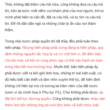
Thôi, không đặt thêm câu hỏi nữa, cũng không đưa ra câu trả
lời, kẻo lại tước mất niềm vui khám phá của mọi người, khi tự
mình phát hiện ra vấn đề, đặt ra câu hỏi, và tự tìm ra câu trả
lời. Để rồi dần dần ngộ ra những chân lý ẩn sâu nơi thăm
thẳm.
Trong nhà nước pháp quyền thì tất thảy đều phải tuân theo
hiến pháp.
Nhưng hiến pháp phải xứng đáng là hiến pháp, quy
định những nguyên tắc hợp lý và cơ chế tinh vi, để đảm bảo
cho bộ máy xã hội vô cùng phức tạp có thể vận hành an toàn
trong hầu hết mọi trường hợp.
Muốn thế, bản hiến pháp ấy
phải được viết ra bởi giới tinh hoa, những trí tuệ kiệt xuất, có
đủ hiểu biết cần thiết và tầm nhìn xuyên thế kỷ, để hiến định
không chỉ hiện tại mà cả tương lai trăm năm của đất nước
(xem ví dụ minh họa ở Phụ lục P1). Chứ không phải được
áp
đặt bởi thế lực đương quyền
. Cũng không phải được
nhào nặn
thêm bớt bởi những ông bà mới lõm bõm về kiến thức luật