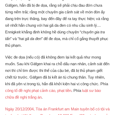
Gäfgen, hắn đã bị đe dọa, rằng sẽ phải chịu đau đớn chưa
từng nếm trải; rằng một chuyên gia cảnh sát về món đòn ấy
đang trên trực thăng, bay đến đây để ra tay thực hiện; và rằng
sẽ nhốt hắn chung với hai gã da đen có nhu cầu sinh lý…
Ennigkeit khẳng định không hề dùng chuyện “
chuyên gia tra
tấn
” và “
hai gã da đen
” để đe dọa, mà chỉ cố gắng thuyết phục
thủ phạm.
Việc đe dọa (nếu có) đã không đem lại kết quả như mong
muốn. Sau khi Gäfgen khai ra chỗ dấu nạn nhân, cảnh sát đến
nơi thì chỉ tìm được thi thể của cậu bé, đã bị thủ phạm giết
chết từ trước. Gäfgen đã bị kết án tù chung thân. Tuy nhiên,
khi đã yên vị trong tù, hắn đã khởi kiện hai vị công chức. Phía
công tố đề nghị phạt cảnh cáo, phạt tiền
. Phía
luật sư bào
chữa đề nghị trắng án
.
Ngày 20/12/2004, Tòa án Frankfurt am Main tuyên bố có tội và