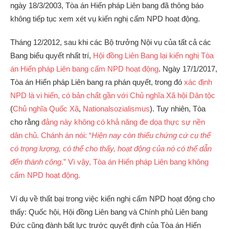
ngày 18/3/2003, Tòa án Hiến pháp Liên bang đã thông báo
không tiếp tục xem xét vụ kiến nghị cấm NPD hoạt động.
Tháng 12/2012, sau khi các Bộ trưởng Nội vụ của tất cả các
Bang biểu quyết nhất trí,
Hội đồng Liên Bang lại kiến nghị Tòa
án Hiến pháp Liên bang cấm NPD hoạt động
. Ngày 17/1/2017,
Tòa án Hiến pháp Liên bang ra phán quyết, trong đó
xác định
NPD là vi hiến, có bản chất gần với Chủ nghĩa Xã hội Dân tộc
(
Chủ nghĩa Quốc Xã
,
Nationalsozialismus
). Tuy nhiên, Tòa
cho rằng
đảng này không có khả năng đe dọa thực sự nền
dân chủ. Chánh án nói: “
Hiện nay còn thiếu chứng cứ cụ thể
có trọng lượng, có thể cho thấy, hoạt động của nó có thể dẫn
đến thành công
.” Vì vậy, Tòa án Hiến pháp Liên bang không
cấm NPD hoạt động.
Ví dụ về thất bại trong việc kiến nghị cấm NPD hoạt động cho
thấy: Quốc hội, Hội đồng Liên bang và Chính phủ Liên bang
Đức cũng đành bất lực trước quyết định của Tòa án Hiến