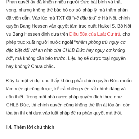
Phán quyết ấy đã khiến nhiều người Đức bất bình và thất
vọng, nhưng không thể bác bỏ cơ sở pháp lý mà thẩm phán
đã viện dẫn. Vào lúc mà TXT đã “
về đầu thú
” ở Hà Nội, chính
quyền Bang Hessen vẫn quyết tâm trục xuất Haikel S. Bộ Nội
vụ Bang Hessen định dựa trên
Điều 58a của Luật Cư trú
, cho
phép trục xuất người nước ngoài “
nhằm phòng trừ nguy cơ
đặc biệt đối với an ninh của CHLB Đức hay nguy cơ khủng
bố
“, mà không cần báo trước. Liệu họ sẽ được toại nguyện
hay không? Chưa chắc.
Đây là một ví dụ, cho thấy không phải chính quyền Đức muốn
làm việc gì cũng được, kể cả những việc rất chính đáng và
cần thiết. Trong một nhà nước pháp quyền đích thực như
CHLB Đức, thì chính quyền cũng không thể lấn át tòa án, còn
tòa án thì chỉ dựa vào luật pháp để ra phán quyết mà thôi.
I.4. Thêm lời chú thích