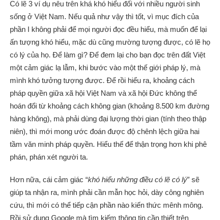
Có lẽ 3 ví dụ nêu trên khá khó hiểu đối với nhiều người sinh
sống ở Việt Nam. Nếu quả như vậy thì tốt, vì mục đích của
phần I không phải để mọi người đọc đều hiểu, mà muốn để lại
ấn tượng khó hiểu, mặc dù cũng mường tượng được, có lẽ họ
có lý của họ. Để làm gì? Để đem lại cho bạn đọc trên đất Việt
một cảm giác lạ lẫm, khi bước vào một thế giới pháp lý, mà
mình khó tưởng tượng được. Để rồi hiểu ra, khoảng cách
pháp quyền giữa xã hội Việt Nam và xã hội Đức không thể
hoán đổi từ khoảng cách không gian (khoảng 8.500 km đường
hàng không), mà phải dùng đại lượng thời gian (tính theo thập
niên), thì mới mong ước đoán được độ chênh lệch giữa hai
tầm văn minh pháp quyền. Hiểu thế để thận trọng hơn khi phê
phán, phán xét người ta.
Hơn nữa, cái cảm giác “
khó hiểu những điều có lẽ có lý
” sẽ
giúp ta nhận ra, mình phải cần mẫn học hỏi, dày công nghiên
cứu, thì mới có thể tiếp cận phần nào kiến thức mênh mông.
Rồi sử dụng Google mà tìm kiếm thông tin cần thiết trên