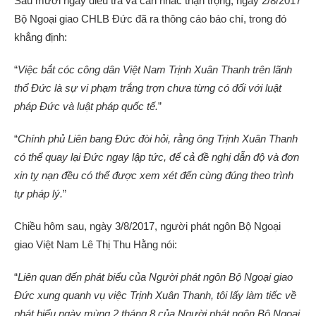
Sau mười ngày điều tra và cân nhắc thận trọng, ngày 2/8/2017
Bộ Ngoại giao CHLB Đức đã ra thông cáo báo chí, trong đó
khẳng định:
“
Việc bắt cóc công dân Việt Nam Trịnh Xuân Thanh trên lãnh
thổ Đức là sự vi phạm trắng trợn chưa từng có đối với luật
pháp Đức và luật pháp quốc tế.
”
“
Chính phủ Liên bang Đức đòi hỏi, rằng ông Trịnh Xuân Thanh
có thể quay lại Đức ngay lập tức, để cả đề nghị dẫn độ và đơn
xin tỵ nạn đều có thể được xem xét đến cùng đúng theo trình
tự pháp lý.
”
Chiều hôm sau, ngày 3/8/2017, người phát ngôn Bộ Ngoại
giao Việt Nam Lê Thị Thu Hằng nói:
“
Liên quan đến phát biểu của Người phát ngôn Bộ Ngoại giao
Đức xung quanh vụ việc Trịnh Xuân Thanh, tôi lấy làm tiếc về
phát biểu ngày mùng 2 tháng 8 của Người phát ngôn Bộ Ngoại