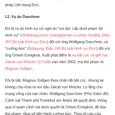
pháp Liên bang Đức.
I.2. Vụ án Daschner
Đó là vụ án hình sự xử nghi án “
xúi dục cấp dưới phạm tội
hình sự
” (
Verleitung eines Untergebenen zu einer Straftat, Điều
357 Bộ luật Hình sự Đức
) đối với ông Wolfgang Daschner, và
“
cưỡng bức
” (
Nötigung, Điều 240 Bộ luật Hình sự Đức
) đối với
ông Ortwin Ennigkeit. Xuất phát điểm là
vụ bắt cóc và giết hại
Jakob von Metzler (11 tuổi)
vào năm 2002, mà thủ phạm là
Magnus Gäfgen
.
Khi bị bắt, Magnus Gäfgen thừa nhận đã bắt cóc, nhưng lại
không chịu khai ra nơi dấu Jakob von Metzler. Lo lắng cho
mạng sống của nạn nhân, Wolfgang Daschner (Phó Giám đốc
Cảnh sát Thành phố Frankfurt am Main) đã quyết định, thông
qua sĩ quan cảnh sát dưới quyền là Ortwin Ennigkeit, để dọa
thủ phạm, rằng sẽ tiến hành cưỡng bức. Theo tố cáo của