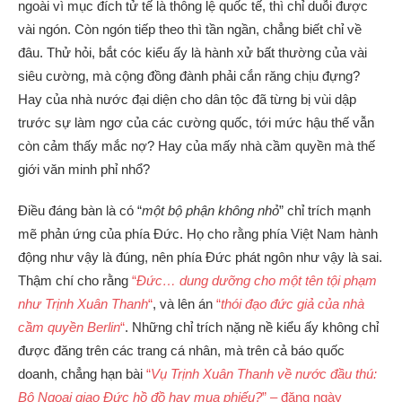
ngoài vì mục đích tử tế là thông lệ quốc tế, thì chỉ duỗi được
vài ngón. Còn ngón tiếp theo thì tần ngần, chẳng biết chỉ về
đâu. Thử hỏi, bắt cóc kiểu ấy là hành xử bất thường của vài
siêu cường, mà cộng đồng đành phải cắn răng chịu đựng?
Hay của nhà nước đại diện cho dân tộc đã từng bị vùi dập
trước sự làm ngơ của các cường quốc, tới mức hậu thế vẫn
còn cảm thấy mắc nợ? Hay của mấy nhà cầm quyền mà thế
giới văn minh phỉ nhổ?
Điều đáng bàn là có “
một bộ phận không nhỏ
” chỉ trích mạnh
mẽ phản ứng của phía Đức. Họ cho rằng phía Việt Nam hành
động như vậy là đúng, nên phía Đức phát ngôn như vậy là sai.
Thậm chí cho rằng
“
Đức… dung dưỡng cho một tên tội phạm
như Trịnh Xuân Thanh
“
, và lên án
“
thói đạo đức giả của nhà
cầm quyền Berlin
“
. Những chỉ trích nặng nề kiểu ấy không chỉ
được đăng trên các trang cá nhân, mà trên cả báo quốc
doanh, chẳng hạn bài
“
Vụ Trịnh Xuân Thanh về nước đầu thú:
Bộ Ngoại giao Đức hồ đồ hay mua phiếu?
” – đăng ngày