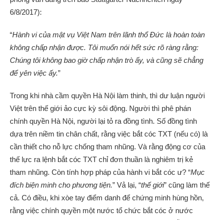
6/8/2017):
“
Hành vi của mật vụ Việt Nam trên lãnh thổ Đức là hoàn toàn
không chấp nhận được. Tôi muốn nói hết sức rõ ràng rằng:
Chúng tôi không bao giờ chấp nhận trò ấy, và cũng sẽ chẳng
để yên việc ấy.
”
Trong khi nhà cầm quyền Hà Nội làm thinh, thì dư luận người
Việt trên thế giới ảo cực kỳ sôi động. Người thì phê phán
chính quyền Hà Nội, người lại tỏ ra đồng tình. Số đồng tình
dựa trên niềm tin chân chất, rằng việc bắt cóc TXT (nếu có) là
cần thiết cho nỗ lực chống tham nhũng. Và rằng động cơ của
thế lực ra lệnh bắt cóc TXT chỉ đơn thuần là nghiêm trị kẻ
tham nhũng. Còn tính hợp pháp của hành vi bắt cóc ư? “
Mục
đích biện minh cho phương tiện.
” Vả lại, “
thế giới
” cũng làm thế
cả. Có điều, khi xòe tay điểm danh để chứng minh hùng hồn,
rằng việc chính quyền một nước tổ chức bắt cóc ở nước