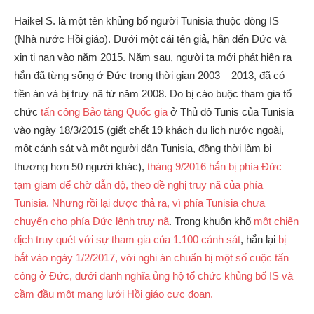
Haikel S. là một tên khủng bố người Tunisia thuộc dòng IS
(Nhà nước Hồi giáo). Dưới một cái tên giả, hắn đến Đức và
xin tị nạn vào năm 2015. Năm sau, người ta mới phát hiện ra
hắn đã từng sống ở Đức trong thời gian 2003 – 2013, đã có
tiền án và bị truy nã từ năm 2008. Do bị cáo buộc tham gia tổ
chức
tấn công Bảo tàng Quốc gia
ở Thủ đô Tunis của Tunisia
vào ngày 18/3/2015 (giết chết 19 khách du lịch nước ngoài,
một cảnh sát và một người dân Tunisia, đồng thời làm bị
thương hơn 50 người khác),
tháng 9/2016 hắn bị phía Đức
tạm giam để chờ dẫn độ, theo đề nghị truy nã của phía
Tunisia. Nhưng rồi lại được thả ra, vì phía Tunisia chưa
chuyển cho phía Đức lệnh truy nã
. Trong khuôn khổ
một chiến
dịch truy quét với sự tham gia của 1.100 cảnh sát
, hắn lại
bị
bắt vào ngày 1/2/2017, với nghi án chuẩn bị một số cuộc tấn
công ở Đức, dưới danh nghĩa ủng hộ tổ chức khủng bố IS và
cầm đầu một mạng lưới Hồi giáo cực đoan.