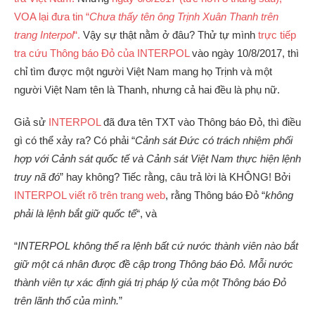
VOA lại đưa tin “
Chưa thấy tên ông Trịnh Xuân Thanh trên
trang Interpol
“.
Vậy sự thật nằm ở đâu? Thử tự mình
trực tiếp
tra cứu Thông báo Đỏ của INTERPOL
vào ngày 10/8/2017, thì
chỉ tìm được một người Việt Nam mang họ Trịnh và một
người Việt Nam tên là Thanh, nhưng cả hai đều là phụ nữ.
Giả sử
INTERPOL
đã đưa tên TXT vào Thông báo Đỏ, thì điều
gì có thể xảy ra? Có phải “
Cảnh sát Đức có trách nhiệm phối
hợp với Cảnh sát quốc tế và Cảnh sát Việt Nam thực hiện lệnh
truy nã đó
” hay không? Tiếc rằng, câu trả lời là KHÔNG! Bởi
INTERPOL viết rõ trên trang web
, rằng Thông báo Đỏ “
không
phải là lệnh bắt giữ quốc tế
“, và
“
INTERPOL không thể ra lệnh bất cứ nước thành viên nào bắt
giữ một cá nhân được đề cập trong Thông báo Đỏ. Mỗi nước
thành viên tự xác định giá trị pháp lý của một Thông báo Đỏ
trên lãnh thổ của mình.
”