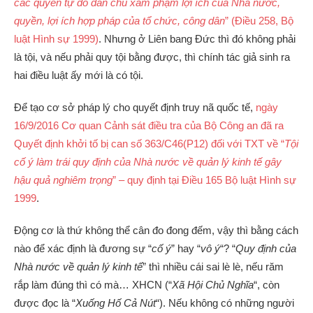
các quyền tự do dân chủ xâm phạm lợi ích của Nhà nước,
quyền, lợi ích hợp pháp của tổ chức, công dân
” (Điều 258, Bộ
luật Hình sự 1999)
. Nhưng ở Liên bang Đức thì đó không phải
là tội, và nếu phải quy tội bằng được, thì chính tác giả sinh ra
hai điều luật ấy mới là có tội.
Để tạo cơ sở pháp lý cho quyết định truy nã quốc tế,
ngày
16/9/2016 Cơ quan Cảnh sát điều tra của Bộ Công an đã ra
Quyết định khởi tố bị can số 363/C46(P12) đối với TXT về “
Tội
cố ý làm trái quy định của Nhà nước về quản lý kinh tế gây
hậu quả nghiêm trọng
” – quy định tại Điều 165 Bộ luật Hình sự
1999
.
Động cơ là thứ không thể cân đo đong đếm, vậy thì bằng cách
nào để xác định là đương sự “
cố ý
” hay “
vô ý
“? “
Quy định của
Nhà nước về quản lý kinh tế
” thì nhiều cái sai lè lè, nếu răm
rắp làm đúng thì có mà… XHCN (“
Xã Hội Chủ Nghĩa
“, còn
được đọc là “
Xuống Hố Cả Nút
“). Nếu không có những người