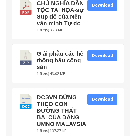
CHỦ NGHĨA DÂN
Download
TỘC TAI HỌA-sự
Sụp đổ của Nền
văn minh Tự do
1 file(s)
3.73 MB
Giải phẫu các hệ
Download
thống hậu cộng
sản
1 file(s)
43.02 MB
ĐCSVN ĐỪNG
Download
THEO CON
ĐƯỜNG THẤT
BẠI CỦA ĐẢNG
UMNO MALAYSIA
1 file(s)
137.27 KB