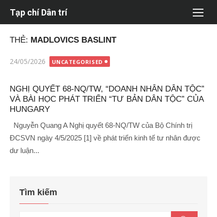
Chuyển
Tạp chí Dân trí
tới
nội
THẺ:
MADLOVICS BASLINT
dung
Đăng
24/05/2026
UNCATEGORISED
vào
NGHỊ QUYẾT 68-NQ/TW, “DOANH NHÂN DÂN TỘC”
VÀ BÀI HỌC PHÁT TRIỂN “TƯ BẢN DÂN TỘC” CỦA
HUNGARY
Nguyễn Quang A Nghị quyết 68-NQ/TW của Bộ Chính trị
ĐCSVN ngày 4/5/2025 [1] về phát triển kinh tế tư nhân được
dư luận...
Tìm kiếm