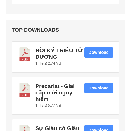
TOP DOWNLOADS
HỒI KÝ TRIỆU TỬ
Download
DƯƠNG
1 file(s)
2.74 MB
Precariat - Giai
Download
cấp mới nguy
hiểm
1 file(s)
5.77 MB
Sự Giàu có Giấu
Download