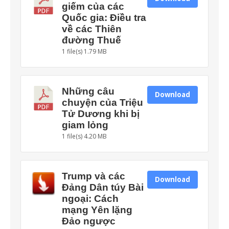
giếm của các
Quốc gia: Điều tra
về các Thiên
đường Thuế
1 file(s)
1.79 MB
Những câu
Download
chuyện của Triệu
Tử Dương khi bị
giam lỏng
1 file(s)
4.20 MB
Trump và các
Download
Đảng Dân túy Bài
ngoại: Cách
mạng Yên lặng
Đảo ngược