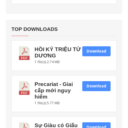
TOP DOWNLOADS
HỒI KÝ TRIỆU TỬ
Download
DƯƠNG
1 file(s)
2.74 MB
Precariat - Giai
Download
cấp mới nguy
hiểm
1 file(s)
5.77 MB
Sự Giàu có Giấu
Download