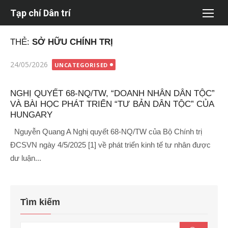
Chuyển
Tạp chí Dân trí
tới
nội
THẺ:
SỞ HỮU CHÍNH TRỊ
dung
Đăng
24/05/2026
UNCATEGORISED
vào
NGHỊ QUYẾT 68-NQ/TW, “DOANH NHÂN DÂN TỘC”
VÀ BÀI HỌC PHÁT TRIỂN “TƯ BẢN DÂN TỘC” CỦA
HUNGARY
Nguyễn Quang A Nghị quyết 68-NQ/TW của Bộ Chính trị
ĐCSVN ngày 4/5/2025 [1] về phát triển kinh tế tư nhân được
dư luận...
Tìm kiếm