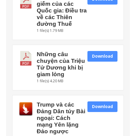
giếm của các
Quốc gia: Điều tra
về các Thiên
đường Thuế
1 file(s)
1.79 MB
Những câu
Download
chuyện của Triệu
Tử Dương khi bị
giam lỏng
1 file(s)
4.20 MB
Trump và các
Download
Đảng Dân túy Bài
ngoại: Cách
mạng Yên lặng
Đảo ngược