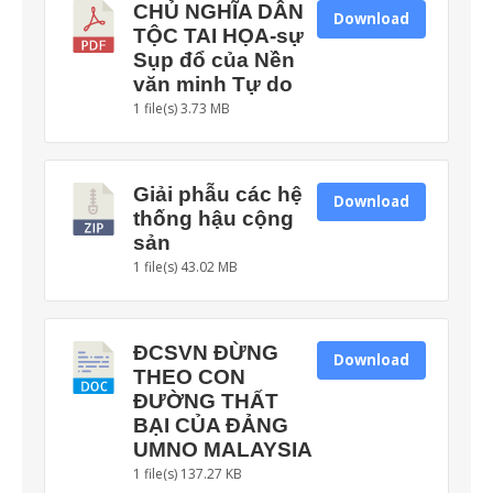
CHỦ NGHĨA DÂN
Download
TỘC TAI HỌA-sự
Sụp đổ của Nền
văn minh Tự do
1 file(s)
3.73 MB
Giải phẫu các hệ
Download
thống hậu cộng
sản
1 file(s)
43.02 MB
ĐCSVN ĐỪNG
Download
THEO CON
ĐƯỜNG THẤT
BẠI CỦA ĐẢNG
UMNO MALAYSIA
1 file(s)
137.27 KB