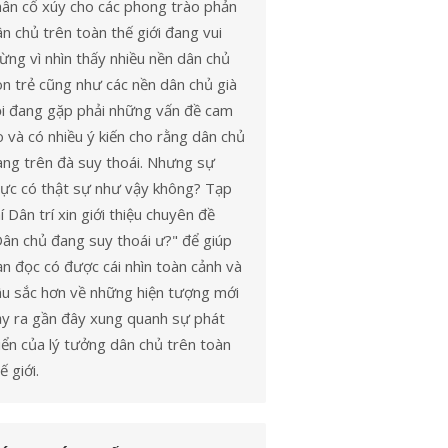
hân cổ xúy cho các phong trào phản
n chủ trên toàn thế giới đang vui
ng vì nhìn thấy nhiều nền dân chủ
n trẻ cũng như các nền dân chủ già
ỗi đang gặp phải những vấn đề cam
 và có nhiều ý kiến cho rằng dân chủ
ang trên đà suy thoái. Nhưng sự
hực có thật sự như vậy không? Tạp
í Dân trí xin giới thiệu chuyên đề
Dân chủ đang suy thoái ư?" để giúp
n đọc có được cái nhìn toàn cảnh và
âu sắc hơn về những hiện tượng mới
ảy ra gần đây xung quanh sự phát
iển của lý tưởng dân chủ trên toàn
ế giới.