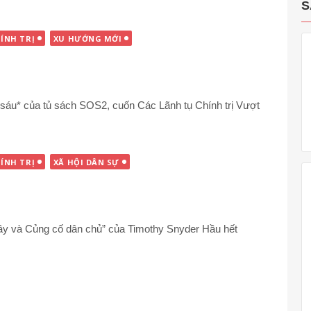
S
ÍNH TRỊ
XU HƯỚNG MỚI
sáu* của tủ sách SOS2, cuốn Các Lãnh tụ Chính trị Vượt
ÍNH TRỊ
XÃ HỘI DÂN SỰ
ây và Củng cố dân chủ” của Timothy Snyder Hầu hết