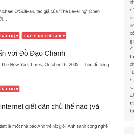
n
dâ
hael O’Sullivan, tác giả của “The Levelling” Open
mừ
I...
no
c
ÍNH TRỊ
TÌNH HÌNH THẾ GIỚI
go
đ
ấn với Đỗ Đạo Chánh
t
ch
: The New York Times, October 16, 2009 Tiêu đề tiếng
"
bạ
s
ÍNH TRỊ
x
tr
nternet giết dân chủ thế nào (và
th
ett là một nhà báo Anh trẻ rất giỏi. Anh sành công nghệ