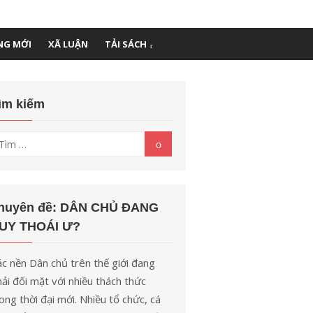
NG MỚI
XÃ LUẬN
TẢI SÁCH
ìm kiếm
ìm
Tìm
kiếm
t
uả
o:
huyên đề: DÂN CHỦ ĐANG
UY THOÁI Ư?
c nền Dân chủ trên thế giới đang
ải đối mặt với nhiều thách thức
ong thời đại mới. Nhiều tổ chức, cá