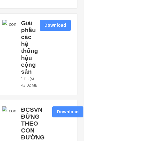
Giải
Download
phẫu
các
hệ
thống
hậu
cộng
sản
1 file(s)
43.02 MB
ĐCSVN
Download
ĐỪNG
THEO
CON
ĐƯỜNG