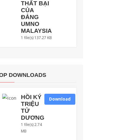
THẤT BẠI
CỦA
ĐẢNG
UMNO
MALAYSIA
1 file(s)
137.27 KB
OP DOWNLOADS
HỒI KÝ
Download
TRIỆU
TỬ
DƯƠNG
1 file(s)
2.74
MB