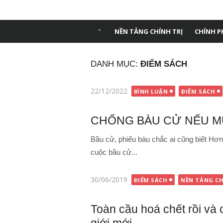
Chuyển
Tạp chí Dân trí
tới
nội
NỀN TẢNG CHÍNH TRỊ
CHÍNH P
dung
DANH MỤC:
ĐIỂM SÁCH
Đăng
22/12/2022
BÌNH LUẬN
ĐIỂM SÁCH
vào
CHỐNG BÀU CỬ NẾU M
Bầu cử, phiếu bàu chắc ai cũng biết Hơ
cuộc bầu cử...
Đăng
30/06/2019
ĐIỂM SÁCH
NỀN TẢNG CH
vào
Toàn cầu hoá chết rồi và c