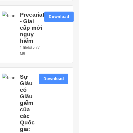
Precariat
Download
- Giai
cấp mới
nguy
hiểm
1 file(s)
5.77
MB
Sự
Download
Giàu
có
Giấu
giếm
của
các
Quốc
gia: