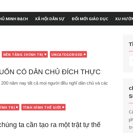
HỦ MINH BẠCH
XÃ HỘI DÂN SỰ
ĐỔI MỚI GIÁO DỤC
XU HƯỚ
T
NỀN TẢNG CHÍNH TRỊ
UNCATEGORISED
T
kế
UỐN CÓ DÂN CHỦ ĐÍCH THỰC
q
ch
n 200 năm nay tất cả mọi người đều nghĩ dân chủ và các
c
S
ÍNH TRỊ
TÌNH HÌNH THẾ GIỚI
Cá
ph
húng ta cần tạo ra một trật tự thế
tr