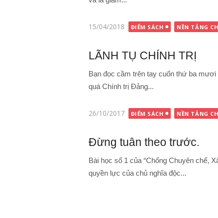
Đăng
15/04/2018
ĐIỂM SÁCH
NỀN TẢNG CH
vào
LÃNH TỤ CHÍNH TRỊ
Bạn đọc cầm trên tay cuốn thứ ba mươi 
quá Chính trị Đảng...
Đăng
26/10/2017
ĐIỂM SÁCH
NỀN TẢNG CH
vào
Đừng tuân theo trước.
Bài học số 1 của “Chống Chuyên chế, X
quyền lực của chủ nghĩa độc...