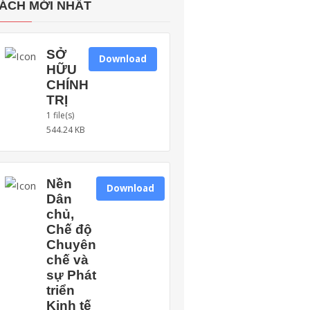
ÁCH MỚI NHẤT
SỞ
Download
HỮU
CHÍNH
TRỊ
1 file(s)
544.24 KB
Nền
Download
Dân
chủ,
Chế độ
Chuyên
chế và
sự Phát
triển
Kinh tế