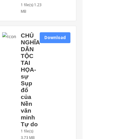
1 file(s)
1.23
MB
CHỦ
Download
NGHĨA
DÂN
TỘC
TAI
HỌA-
sự
Sụp
đổ
của
Nền
văn
minh
Tự do
1 file(s)
3.73 MB