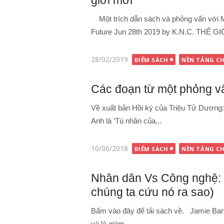
giới mới
Một trích dẫn sách và phỏng vấn với Mic
Future Jun 28th 2019 by K.N.C. THẾ GIỚ
Đăng
28/02/2019
ĐIỂM SÁCH
NỀN TẢNG CH
vào
Các đoạn từ một phỏng v
Về xuất bản Hồi ký của Triệu Tử Dương
Anh là ‘Tù nhân của...
Đăng
10/06/2018
ĐIỂM SÁCH
NỀN TẢNG CH
vào
Nhân dân Vs Công nghệ: I
chúng ta cứu nó ra sao)
Bấm vào đây để tải sách về. Jamie Bartl
và là giám...