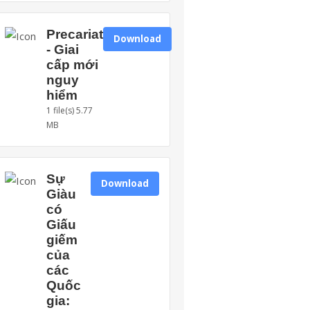
Precariat
Download
- Giai
cấp mới
nguy
hiểm
1 file(s)
5.77
MB
Sự
Download
Giàu
có
Giấu
giếm
của
các
Quốc
gia: