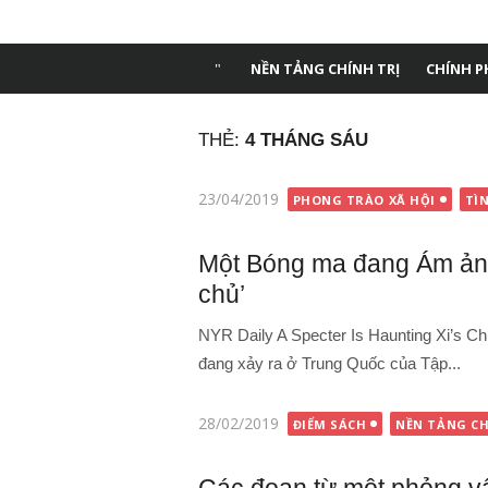
Chuyển
Tạp chí Dân trí
tới
nội
NỀN TẢNG CHÍNH TRỊ
CHÍNH P
dung
THẺ:
4 THÁNG SÁU
Đăng
23/04/2019
PHONG TRÀO XÃ HỘI
TÌ
vào
Một Bóng ma đang Ám ản
chủ’
NYR Daily A Specter Is Haunting Xi’s Ch
đang xảy ra ở Trung Quốc của Tập...
Đăng
28/02/2019
ĐIỂM SÁCH
NỀN TẢNG CH
vào