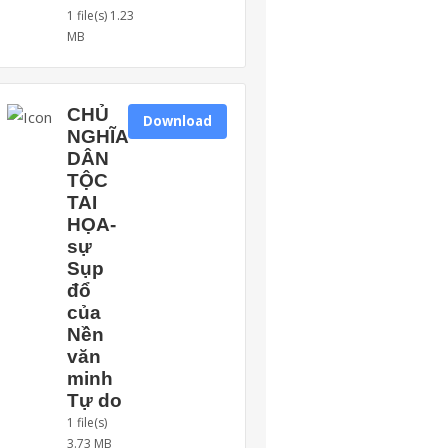
1 file(s)
1.23
MB
CHỦ
Download
NGHĨA
DÂN
TỘC
TAI
HỌA-
sự
Sụp
đổ
của
Nền
văn
minh
Tự do
1 file(s)
3.73 MB