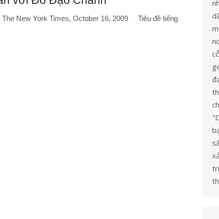
ấn với Đỗ Đạo Chánh
n
dâ
: The New York Times, October 16, 2009 Tiêu đề tiếng
mừ
no
c
go
đ
t
ch
"
bạ
s
x
tr
th