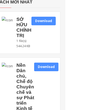
ÁCH MỚI NHẤT
SỞ
Download
HỮU
CHÍNH
TRỊ
1 file(s)
544.24 KB
Nền
Download
Dân
chủ,
Chế độ
Chuyên
chế và
sự Phát
triển
Kinh tế