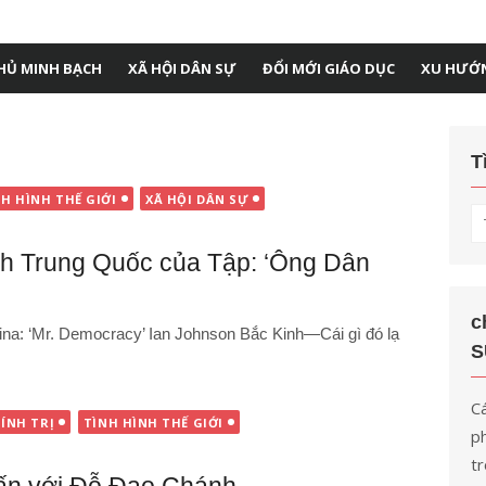
HỦ MINH BẠCH
XÃ HỘI DÂN SỰ
ĐỔI MỚI GIÁO DỤC
XU HƯỚ
T
NH HÌNH THẾ GIỚI
XÃ HỘI DÂN SỰ
T
kế
h Trung Quốc của Tập: ‘Ông Dân
q
ch
c
ina: ‘Mr. Democracy’ Ian Johnson Bắc Kinh—Cái gì đó lạ
S
Cá
ÍNH TRỊ
TÌNH HÌNH THẾ GIỚI
ph
tr