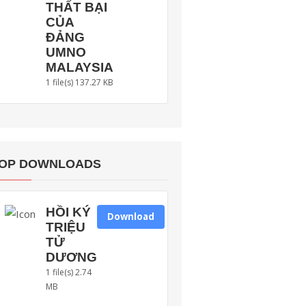
THẤT BẠI
CỦA
ĐẢNG
UMNO
MALAYSIA
1 file(s)
137.27 KB
OP DOWNLOADS
HỒI KÝ
Download
TRIỆU
TỬ
DƯƠNG
1 file(s)
2.74
MB