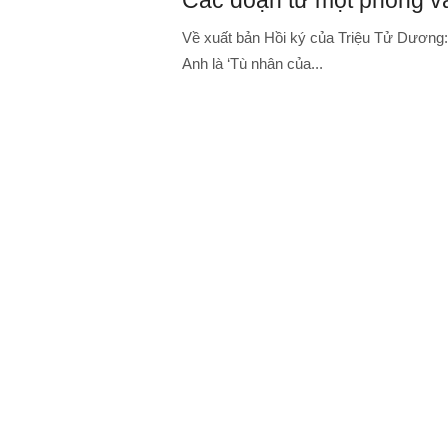
Các đoạn từ một phỏng v
Về xuất bản Hồi ký của Triệu Tử Dương
Anh là ‘Tù nhân của...