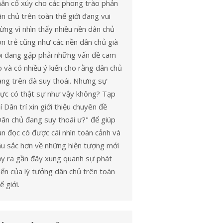
hân cổ xúy cho các phong trào phản
n chủ trên toàn thế giới đang vui
ng vì nhìn thấy nhiều nền dân chủ
n trẻ cũng như các nền dân chủ già
ỗi đang gặp phải những vấn đề cam
 và có nhiều ý kiến cho rằng dân chủ
ang trên đà suy thoái. Nhưng sự
hực có thật sự như vậy không? Tạp
í Dân trí xin giới thiệu chuyên đề
Dân chủ đang suy thoái ư?" để giúp
n đọc có được cái nhìn toàn cảnh và
âu sắc hơn về những hiện tượng mới
ảy ra gần đây xung quanh sự phát
iển của lý tưởng dân chủ trên toàn
ế giới.