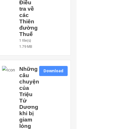
Điều
tra về
các
Thiên
đường
Thuế
1 file(s)
1.79 MB
Những
Download
câu
chuyện
của
Triệu
Tử
Dương
khi bị
giam
lỏng