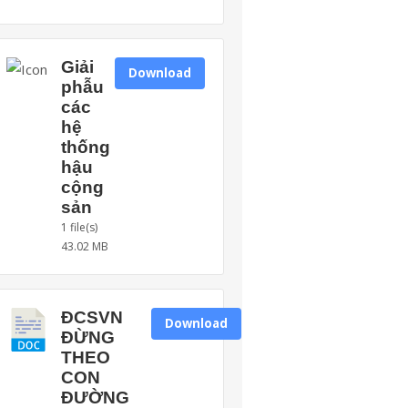
Giải
Download
phẫu
các
hệ
thống
hậu
cộng
sản
1 file(s)
43.02 MB
ĐCSVN
Download
ĐỪNG
THEO
CON
ĐƯỜNG