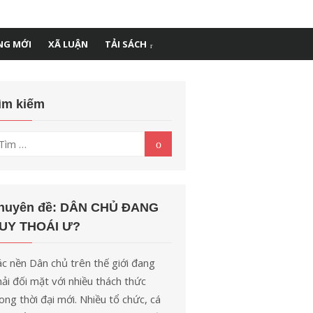
NG MỚI
XÃ LUẬN
TẢI SÁCH
ìm kiếm
ìm
Tìm
kiếm
t
uả
o:
huyên đề: DÂN CHỦ ĐANG
UY THOÁI Ư?
c nền Dân chủ trên thế giới đang
ải đối mặt với nhiều thách thức
ong thời đại mới. Nhiều tổ chức, cá