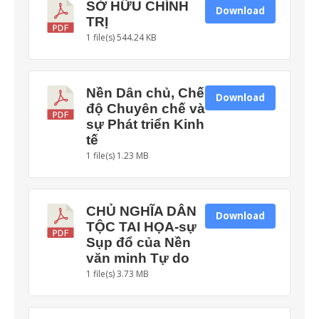
SỞ HỮU CHÍNH
Download
TRỊ
1 file(s)
544.24 KB
Nền Dân chủ, Chế
Download
độ Chuyên chế và
sự Phát triển Kinh
tế
1 file(s)
1.23 MB
CHỦ NGHĨA DÂN
Download
TỘC TAI HỌA-sự
Sụp đổ của Nền
văn minh Tự do
1 file(s)
3.73 MB