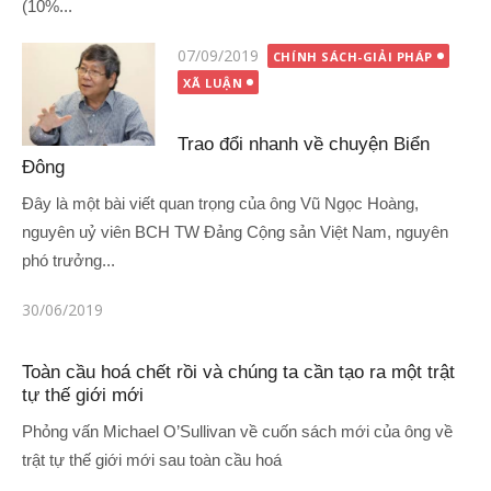
(10%...
Đăng
07/09/2019
CHÍNH SÁCH-GIẢI PHÁP
vào
XÃ LUẬN
Trao đổi nhanh về chuyện Biển
Đông
Đây là một bài viết quan trọng của ông Vũ Ngọc Hoàng,
nguyên uỷ viên BCH TW Đảng Cộng sản Việt Nam, nguyên
phó trưởng...
Đăng
30/06/2019
vào
Toàn cầu hoá chết rồi và chúng ta cần tạo ra một trật
tự thế giới mới
Phỏng vấn Michael O’Sullivan về cuốn sách mới của ông về
trật tự thế giới mới sau toàn cầu hoá