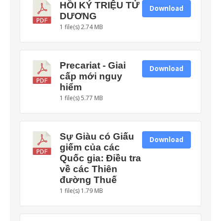
HỒI KÝ TRIỆU TỬ
Download
DƯƠNG
1 file(s)
2.74 MB
Precariat - Giai
Download
cấp mới nguy
hiểm
1 file(s)
5.77 MB
Sự Giàu có Giấu
Download
giếm của các
Quốc gia: Điều tra
về các Thiên
đường Thuế
1 file(s)
1.79 MB