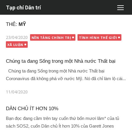
Chuyển
Tạp chí Dân trí
tới
nội
THẺ:
MỸ
dung
Đăng
23/04/2020
NỀN TẢNG CHÍNH TRỊ
TÌNH HÌNH THẾ GIỚI
vào
XÃ LUẬN
Chúng ta đang Sống trong một Nhà nước Thất bại
Chúng ta đang Sống trong một Nhà nước Thất bại
Coronavirus đã không phá vỡ nước Mỹ. Nó đã chỉ làm lộ cái...
Đăng
11/04/2020
vào
DÂN CHỦ ÍT HƠN 10%
Bạn đọc đang cầm trên tay cuốn thứ bốn mươi lăm* của tủ
sách SOS2, cuốn Dân chủ Ít hơn 10% của Garett Jones