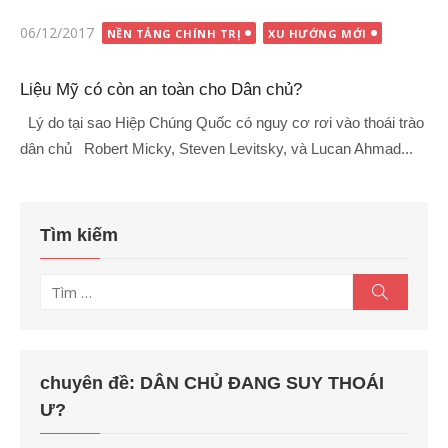
Đăng
06/12/2017
NỀN TẢNG CHÍNH TRỊ
XU HƯỚNG MỚI
vào
Liệu Mỹ có còn an toàn cho Dân chủ?
Lý do tại sao Hiệp Chúng Quốc có nguy cơ rơi vào thoái trào
dân chủ Robert Micky, Steven Levitsky, và Lucan Ahmad...
Tìm kiếm
Tìm
Tìm
kiếm
kết
quả
cho:
chuyên đề: DÂN CHỦ ĐANG SUY THOÁI
Ư?