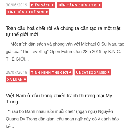
Đăng
30/06/2019
ĐIỂM SÁCH
NỀN TẢNG CHÍNH TRỊ
vào
TÌNH HÌNH THẾ GIỚI
Toàn cầu hoá chết rồi và chúng ta cần tạo ra một trật
tự thế giới mới
Một trích dẫn sách và phỏng vấn với Michael O’Sullivan, tác
giả của “The Levelling” Open Future Jun 28th 2019 by K.N.C.
THẾ GIỚI...
Đăng
28/07/2018
TÌNH HÌNH THẾ GIỚI
UNCATEGORISED
vào
XÃ LUẬN
Việt Nam ở đâu trong chiến tranh thương mại Mỹ-
Trung
“Trâu bò Đánh nhau ruồi muỗi chết” (ngạn ngữ) Nguyễn
Quang Dy Trong dân gian, câu ngạn ngữ này có ý cảnh báo
kẻ...