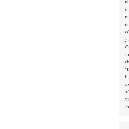
n
dâ
mừ
no
c
go
đ
t
ch
"
bạ
s
x
tr
th