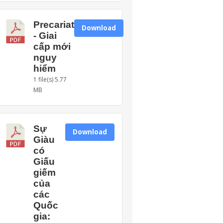
Precariat
Download
- Giai
cấp mới
nguy
hiểm
1 file(s)
5.77
MB
Sự
Download
Giàu
có
Giấu
giếm
của
các
Quốc
gia: