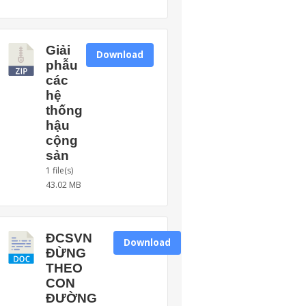
Giải
Download
phẫu
các
hệ
thống
hậu
cộng
sản
1 file(s)
43.02 MB
ĐCSVN
Download
ĐỪNG
THEO
CON
ĐƯỜNG