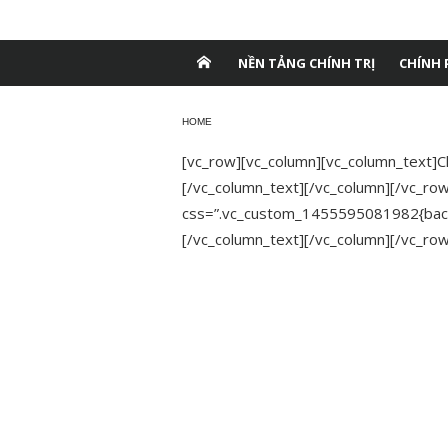
Chuyển
Tạp chí Dân trí
tới
nội
NỀN TẢNG CHÍNH TRỊ
CHÍNH 
dung
HOME
[vc_row][vc_column][vc_column_text]Ch
[/vc_column_text][/vc_column][/vc_ro
css=”.vc_custom_1455595081982{backg
[/vc_column_text][/vc_column][/vc_row