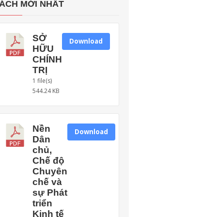
ÁCH MỚI NHẤT
SỞ
Download
HỮU
CHÍNH
TRỊ
1 file(s)
544.24 KB
Nền
Download
Dân
chủ,
Chế độ
Chuyên
chế và
sự Phát
triển
Kinh tế