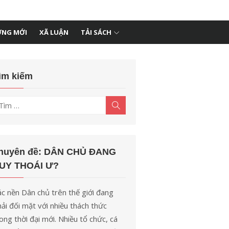
ỚNG MỚI
XÃ LUẬN
TẢI SÁCH
ìm kiếm
ìm
Tìm
kiếm
t
uả
o:
huyên đề: DÂN CHỦ ĐANG
UY THOÁI Ư?
c nền Dân chủ trên thế giới đang
ải đối mặt với nhiều thách thức
ong thời đại mới. Nhiều tổ chức, cá