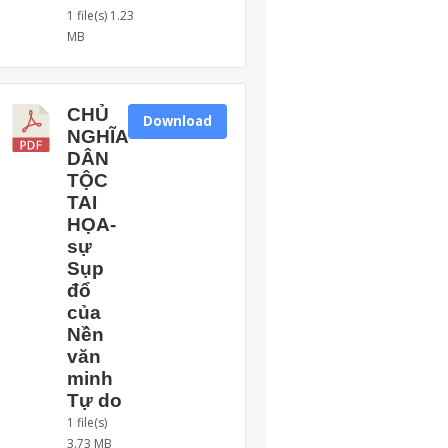
1 file(s)
1.23
MB
CHỦ
Download
NGHĨA
DÂN
TỘC
TAI
HỌA-
sự
Sụp
đổ
của
Nền
văn
minh
Tự do
1 file(s)
3.73 MB