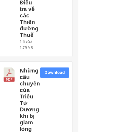
Điều
tra về
các
Thiên
đường
Thuế
1 file(s)
1.79 MB
Những
Download
câu
chuyện
của
Triệu
Tử
Dương
khi bị
giam
lỏng