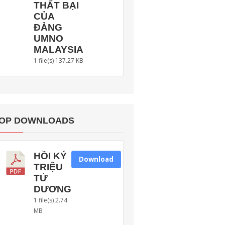
THẤT BẠI
CỦA
ĐẢNG
UMNO
MALAYSIA
1 file(s)
137.27 KB
OP DOWNLOADS
HỒI KÝ
Download
TRIỆU
TỬ
DƯƠNG
1 file(s)
2.74
MB