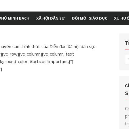
PHỦ MINH BẠCH
XÃ HỘI DÂN SỰ
ĐỔI MỚI GIÁO DỤC
XU HƯ
T
uyên san chính thức của Diễn đàn Xã hội dân sự.
w][vc_row][vc_column][vc_column_text
T
round-color: #bcbcbc !important;}”]
kế
]
q
ch
c
S
Cá
ph
tr