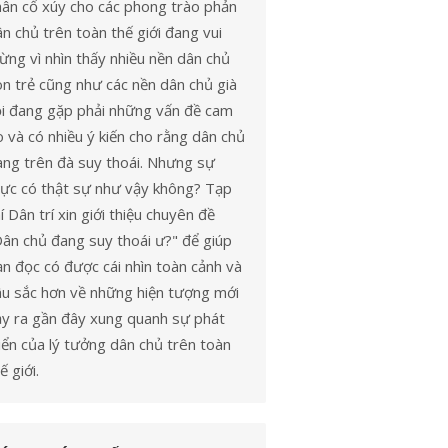
hân cổ xúy cho các phong trào phản
n chủ trên toàn thế giới đang vui
ng vì nhìn thấy nhiều nền dân chủ
n trẻ cũng như các nền dân chủ già
ỗi đang gặp phải những vấn đề cam
 và có nhiều ý kiến cho rằng dân chủ
ang trên đà suy thoái. Nhưng sự
hực có thật sự như vậy không? Tạp
í Dân trí xin giới thiệu chuyên đề
Dân chủ đang suy thoái ư?" để giúp
n đọc có được cái nhìn toàn cảnh và
âu sắc hơn về những hiện tượng mới
ảy ra gần đây xung quanh sự phát
iển của lý tưởng dân chủ trên toàn
ế giới.