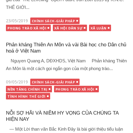
THẾ GIỚI...
Đăng
23/05/2019
CHÍNH SÁCH-GIẢI PHÁP
vào
PHONG TRÀO XÃ HỘI
XÃ HỘI DÂN SỰ
XÃ LUẬN
Phản kháng Thiên An Môn và vài Bài học cho Dân chủ
hoá ở Việt Nam
Nguyen Quang A, DĐXHDS, Việt Nam Phản kháng Thiên
An Môn là một cách gọi ngắn gọn của một phong trào...
Đăng
09/05/2019
CHÍNH SÁCH-GIẢI PHÁP
vào
NỀN TẢNG CHÍNH TRỊ
PHONG TRÀO XÃ HỘI
TÌNH HÌNH THẾ GIỚI
NỖI SỢ HÃI VÀ NIỀM HY VỌNG CỦA CHÚNG TA
HIỆN NAY
— Một Lời than vãn Bắc Kinh Đây là bài giới thiệu tiểu luận