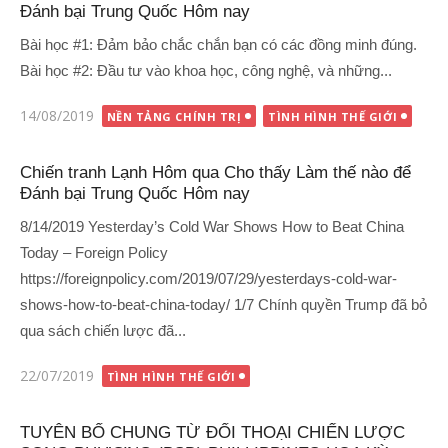
Đánh bại Trung Quốc Hôm nay
Bài học #1: Đảm bảo chắc chắn bạn có các đồng minh đúng.
Bài học #2: Đầu tư vào khoa học, công nghệ, và những...
Đăng
14/08/2019
NỀN TẢNG CHÍNH TRỊ
TÌNH HÌNH THẾ GIỚI
vào
Chiến tranh Lạnh Hôm qua Cho thấy Làm thế nào để
Đánh bại Trung Quốc Hôm nay
8/14/2019 Yesterday’s Cold War Shows How to Beat China
Today – Foreign Policy
https://foreignpolicy.com/2019/07/29/yesterdays-cold-war-
shows-how-to-beat-china-today/ 1/7 Chính quyền Trump đã bỏ
qua sách chiến lược đã...
Đăng
22/07/2019
TÌNH HÌNH THẾ GIỚI
vào
TUYÊN BỐ CHUNG TỪ ĐỐI THOẠI CHIẾN LƯỢC