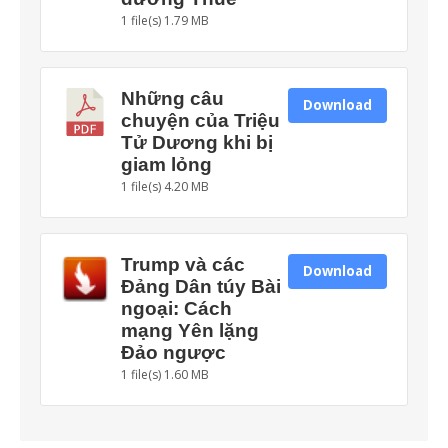
1 file(s)
1.79 MB
Những câu
Download
chuyện của Triệu
Tử Dương khi bị
giam lỏng
1 file(s)
4.20 MB
Trump và các
Download
Đảng Dân túy Bài
ngoại: Cách
mạng Yên lặng
Đảo ngược
1 file(s)
1.60 MB