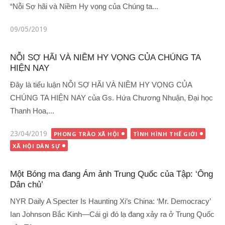
“Nỗi Sợ hãi và Niềm Hy vọng của Chúng ta...
Đăng
09/05/2019
vào
NỖI SỢ HÃI VÀ NIỀM HY VỌNG CỦA CHÚNG TA
HIỆN NAY
Đây là tiểu luận NỖI SỢ HÃI VÀ NIỀM HY VỌNG CỦA
CHÚNG TA HIỆN NAY của Gs. Hứa Chương Nhuận, Đại học
Thanh Hoa,...
Đăng
23/04/2019
PHONG TRÀO XÃ HỘI
TÌNH HÌNH THẾ GIỚI
vào
XÃ HỘI DÂN SỰ
Một Bóng ma đang Ám ảnh Trung Quốc của Tập: ‘Ông
Dân chủ’
NYR Daily A Specter Is Haunting Xi’s China: ‘Mr. Democracy’
Ian Johnson Bắc Kinh—Cái gì đó lạ đang xảy ra ở Trung Quốc