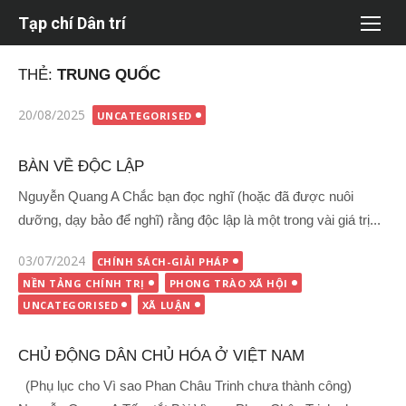
Chuyển
Tạp chí Dân trí
tới
nội
THẺ:
TRUNG QUỐC
dung
Đăng
20/08/2025
UNCATEGORISED
vào
BÀN VỀ ĐỘC LẬP
Nguyễn Quang A Chắc bạn đọc nghĩ (hoặc đã được nuôi
dưỡng, dạy bảo để nghĩ) rằng độc lập là một trong vài giá trị...
Đăng
03/07/2024
CHÍNH SÁCH-GIẢI PHÁP
vào
NỀN TẢNG CHÍNH TRỊ
PHONG TRÀO XÃ HỘI
UNCATEGORISED
XÃ LUẬN
CHỦ ĐỘNG DÂN CHỦ HÓA Ở VIỆT NAM
(Phụ lục cho Vì sao Phan Châu Trinh chưa thành công)