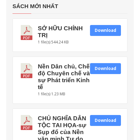
SÁCH MỚI NHẤT
SỞ HỮU CHÍNH
Download
TRỊ
1 file(s)
544.24 KB
Nền Dân chủ, Chế
Download
độ Chuyên chế và
sự Phát triển Kinh
tế
1 file(s)
1.23 MB
CHỦ NGHĨA DÂN
Download
TỘC TAI HỌA-sự
Sụp đổ của Nền
văn minh Tự do