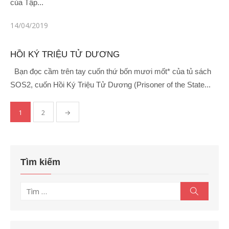
của Tập...
Đăng
14/04/2019
vào
HỒI KÝ TRIỆU TỬ DƯƠNG
Bạn đọc cầm trên tay cuốn thứ bốn mươi mốt* của tủ sách
SOS2, cuốn Hồi Ký Triệu Tử Dương (Prisoner of the State...
Phân
trang
1
2
→
bài
viết
Tìm kiếm
Tìm
Tìm
kiếm
kết
quả
cho: