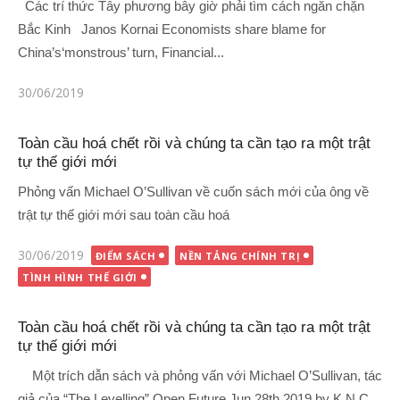
Các trí thức Tây phương bây giờ phải tìm cách ngăn chặn
Bắc Kinh Janos Kornai Economists share blame for
China’s‘monstrous’ turn, Financial...
Đăng
30/06/2019
vào
Toàn cầu hoá chết rồi và chúng ta cần tạo ra một trật
tự thế giới mới
Phỏng vấn Michael O’Sullivan về cuốn sách mới của ông về
trật tự thế giới mới sau toàn cầu hoá
Đăng
30/06/2019
ĐIỂM SÁCH
NỀN TẢNG CHÍNH TRỊ
vào
TÌNH HÌNH THẾ GIỚI
Toàn cầu hoá chết rồi và chúng ta cần tạo ra một trật
tự thế giới mới
Một trích dẫn sách và phỏng vấn với Michael O’Sullivan, tác
giả của “The Levelling” Open Future Jun 28th 2019 by K.N.C.