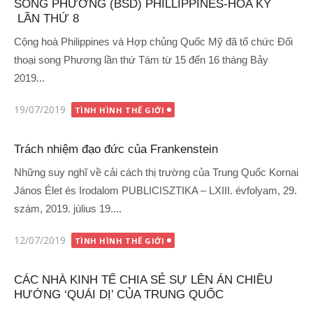
SONG PHƯƠNG (BSD) PHILLIPPINES-HOA KỲ
LẦN THỨ 8
Cộng hoà Philippines và Hợp chủng Quốc Mỹ đã tổ chức Đối
thoại song Phương lần thứ Tám từ 15 đến 16 tháng Bảy
2019...
Đăng
19/07/2019
TÌNH HÌNH THẾ GIỚI
vào
Trách nhiệm đạo đức của Frankenstein
Những suy nghĩ về cải cách thị trường của Trung Quốc Kornai
János Élet és Irodalom PUBLICISZTIKA – LXIII. évfolyam, 29.
szám, 2019. július 19....
Đăng
12/07/2019
TÌNH HÌNH THẾ GIỚI
vào
CÁC NHÀ KINH TẾ CHIA SẺ SỰ LÊN ÁN CHIỀU
HƯỚNG ‘QUÁI DỊ’ CỦA TRUNG QUỐC