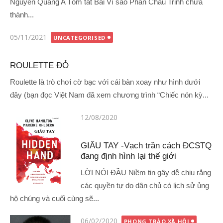
Nguyễn Quang A Tốm tắt Bài Vì sao Phan Châu Trinh chưa
thành...
Đăng
05/11/2021
UNCATEGORISED
vào
ROULETTE ĐỎ
Roulette là trò chơi cờ bạc với cái bàn xoay như hình dưới
đây (bạn đọc Việt Nam đã xem chương trình “Chiếc nón kỳ...
Đăng
12/08/2020
vào
GIẤU TAY -Vạch trần cách ĐCSTQ
đang định hình lại thế giới
LỜI NÓI ĐẦU Niềm tin gây dễ chịu rằng
các quyền tự do dân chủ có lịch sử ủng
hộ chúng và cuối cùng sẽ...
Đăng
06/02/2020
PHONG TRÀO XÃ HỘI