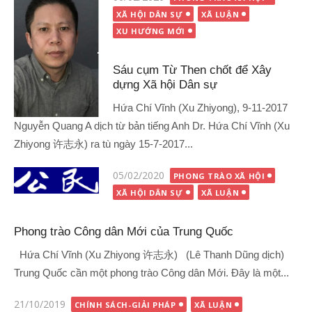
vào
XÃ HỘI DÂN SỰ
XÃ LUẬN
XU HƯỚNG MỚI
Sáu cụm Từ Then chốt để Xây
dựng Xã hội Dân sự
Hứa Chí Vĩnh (Xu Zhiyong), 9-11-2017
Nguyễn Quang A dịch từ bản tiếng Anh Dr. Hứa Chí Vĩnh (Xu
Zhiyong 许志永) ra tù ngày 15-7-2017...
Đăng
05/02/2020
PHONG TRÀO XÃ HỘI
vào
XÃ HỘI DÂN SỰ
XÃ LUẬN
Phong trào Công dân Mới của Trung Quốc
Hứa Chí Vĩnh (Xu Zhiyong 许志永) (Lê Thanh Dũng dịch)
Trung Quốc cần một phong trào Công dân Mới. Đây là một...
Đăng
21/10/2019
CHÍNH SÁCH-GIẢI PHÁP
XÃ LUẬN