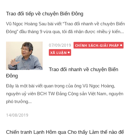
vào
Trao đổi tiếp về chuyện Biển Đông
Vũ Ngọc Hoàng Sau bài viết “Trao đổi nhanh về chuyện Biển
Đông” đầu tháng 9 vừa qua, tôi đã nhận được nhiều ý kiến...
Đăng
07/09/2019
CHÍNH SÁCH-GIẢI PHÁP
vào
XÃ LUẬN
Trao đổi nhanh về chuyện Biển
Đông
Đây là một bài viết quan trọng của ông Vũ Ngọc Hoàng,
nguyên uỷ viên BCH TW Đảng Cộng sản Việt Nam, nguyên
phó trưởng...
Đăng
14/08/2019
vào
Chiến tranh Lạnh Hôm qua Cho thấy Làm thế nào để