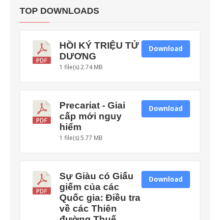
TOP DOWNLOADS
HỒI KÝ TRIỆU TỬ
Download
DƯƠNG
1 file(s)
2.74 MB
Precariat - Giai
Download
cấp mới nguy
hiểm
1 file(s)
5.77 MB
Sự Giàu có Giấu
Download
giếm của các
Quốc gia: Điều tra
về các Thiên
đường Thuế